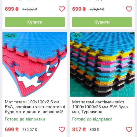
699
699
₴
₴
776,67 ₴
776,67 ₴
Купити
Купити
–10%
–5%
Мат татамі 100х100х2,5 см,
Мат татамі ластівчин хвіст
EVA, ластівчин хвіст спортивні
1000х1000х26 мм EVA будо
будо мати даянги, червоний/
мат, Туреччина
синій
Готово до відправки
Готово до відправки
699
817
₴
₴
776,67 ₴
860 ₴