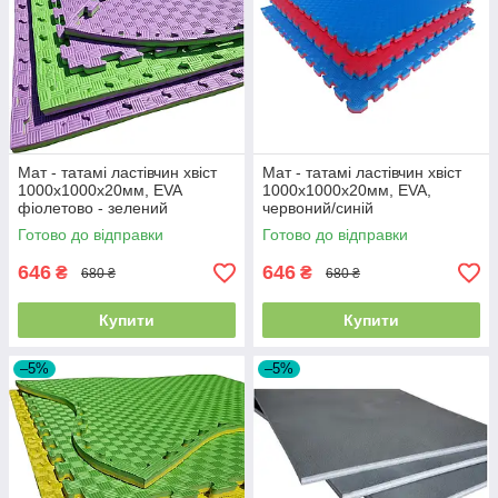
Мат - татамі ластівчин хвіст
Мат - татамі ластівчин хвіст
1000х1000х20мм, EVA
1000х1000х20мм, EVA,
фіолетово - зелений
червоний/синій
Готово до відправки
Готово до відправки
646
646
₴
₴
680 ₴
680 ₴
Купити
Купити
–5%
–5%