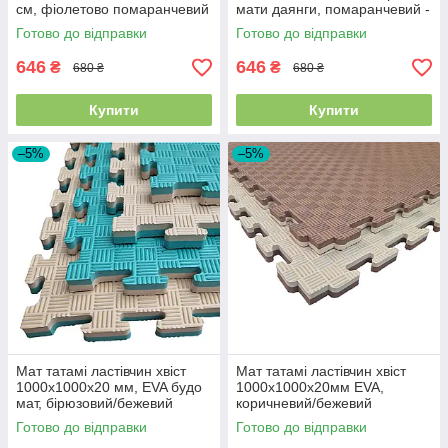
см, фіолетово помаранчевий
мати даянги, помаранчевий -
сірий
Готово до відправки
Готово до відправки
646
646
₴
₴
680 ₴
680 ₴
Купити
Купити
–5%
–5%
Мат татамі ластівчин хвіст
Мат татамі ластівчин хвіст
1000х1000х20 мм, EVA будо
1000х1000х20мм EVA,
мат, бірюзовий/бежевий
коричневий/бежевий
Готово до відправки
Готово до відправки