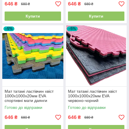
646
646
₴
₴
680 ₴
680 ₴
Купити
Купити
–5%
–5%
Мат татамі ластівчин хвіст
Мат татамі ластівчин хвіст
1000х1000х20мм EVA
1000х1000х20мм EVA
спортивні мати даянги
червоно-чорний
Готово до відправки
Готово до відправки
646
646
₴
₴
680 ₴
680 ₴