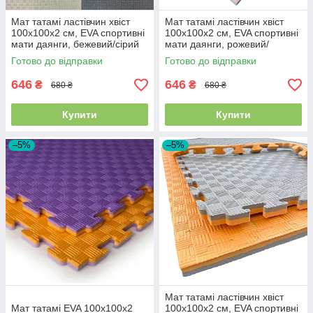
Мат татамі ластівчин хвіст
Мат татамі ластівчин хвіст
100х100х2 см, EVA спортивні
100х100х2 см, EVA спортивні
мати даянги, бежевий/сірий
мати даянги, рожевий/
блакитний
Готово до відправки
Готово до відправки
646
646
₴
₴
680 ₴
680 ₴
Купити
Купити
–5%
–5%
Мат татамі ластівчин хвіст
Мат татамі EVA 100х100х2
100х100х2 см, EVA спортивні