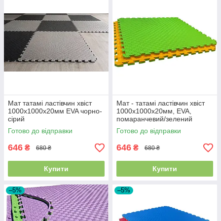
Мат татамі ластівчин хвіст
Мат - татамі ластівчин хвіст
1000х1000х20мм EVA чорно-
1000х1000х20мм, EVA,
сірий
помаранчевий/зелений
Готово до відправки
Готово до відправки
646
646
₴
₴
680 ₴
680 ₴
Купити
Купити
–5%
–5%