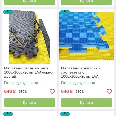
Купити
Купити
–5%
–5%
Мат татамі ластівчин хвіст
Мат татамі жовто-синій,
1000х1000х20мм EVA чорно-
ластівчин хвіст
жовтий
1000х1000х20мм EVA
спортивні мати даянги
Готово до відправки
Готово до відправки
646
646
₴
₴
680 ₴
680 ₴
Купити
Купити
–5%
–5%