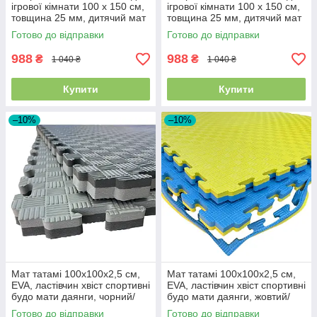
ігрової кімнати 100 х 150 см,
ігрової кімнати 100 х 150 см,
товщина 25 мм, дитячий мат
товщина 25 мм, дитячий мат
під шведську стінку,
під шведську стінку, Зелений
Готово до відправки
Готово до відправки
Фіолетовий
988
988
₴
₴
1 040 ₴
1 040 ₴
Купити
Купити
–10%
–10%
Мат татамі 100х100х2,5 см,
Мат татамі 100х100х2,5 см,
EVA, ластівчин хвіст спортивні
EVA, ластівчин хвіст спортивні
будо мати даянги, чорний/
будо мати даянги, жовтий/
сірий
синій
Готово до відправки
Готово до відправки