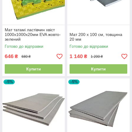
Мат татамі ластівчин хвіст
1000х1000х20мм EVA жовто-
Мат 200 х 100 см, товщина
зелений
20 мм
Готово до відправки
Готово до відправки
646
1 140
₴
₴
680 ₴
1 200 ₴
Купити
Купити
–5%
–5%