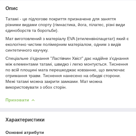
Опис
Татамі - це підлогове покриття призначене для заняття
різними видами спорту (гімнастика, йога, пілатес, різні види
єдиноборств та боротьби).
Мат виготовлений з матеріалу EVA (етиленвінілацетат) який є
екологічно чистим полімерним матеріалом, одним з видів
синтетичного каучуку.
Спеціальне з'єднання "Ластівчин Хвіст" дає надійне з'єднання
між елементами татамі, швидко і легко монтується. Тиснення
по всій площині мата перешкоджає ковзанню, що виключає
отримання травм. Тиснення нанесено на обидві сторони.
Межі татамі можна закрити замками. Мат можна
використовувати з обох сторін.
Приховати
Характеристики
Основні атрибути