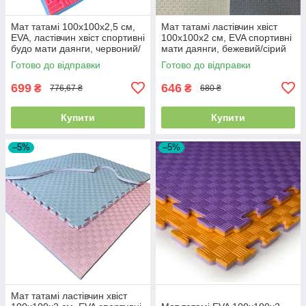
Мат татамі 100х100х2,5 см,
Мат татамі ластівчин хвіст
EVA, ластівчин хвіст спортивні
100х100х2 см, EVA спортивні
будо мати даянги, червоний/
мати даянги, бежевий/сірий
синій
Готово до відправки
Готово до відправки
699
646
₴
₴
776,67 ₴
680 ₴
Купити
Купити
–5%
–5%
Мат татамі ластівчин хвіст