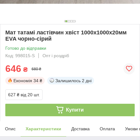
Мат татамі ластівчин хвіст 1000х1000х20мм
EVA чорно-сірий
Готово до відправки
Код: 998015-S
Опт і роздріб
646
₴
680 ₴
Економія
34 ₴
Залишилось
2 дні
627 ₴
від 20 шт.
Купити
Опис
Характеристики
Доставка
Оплата
Умови 