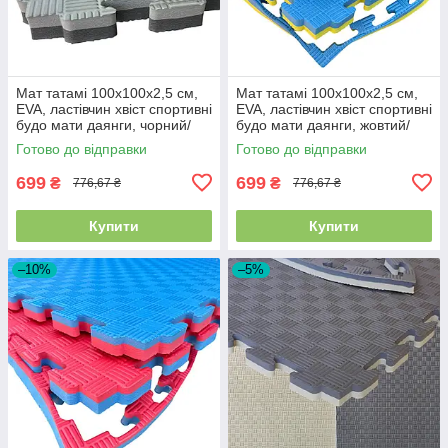
Мат татамі 100х100х2,5 см,
Мат татамі 100х100х2,5 см,
EVA, ластівчин хвіст спортивні
EVA, ластівчин хвіст спортивні
будо мати даянги, чорний/
будо мати даянги, жовтий/
сірий
синій
Готово до відправки
Готово до відправки
699
699
₴
₴
776,67 ₴
776,67 ₴
Купити
Купити
–10%
–5%