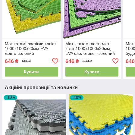
Мат татамі ластівчин хвіст
Мат - татамі ластівчин
Мат 
1000х1000х20мм EVA
хвіст 1000х1000х20мм,
1000
жовто-зелений
EVA фіолетово - зелений
будо
беж
646
646
646
₴
₴
680 ₴
680 ₴
Купити
Купити
Акційні пропозиції та новинки
–10%
–10%