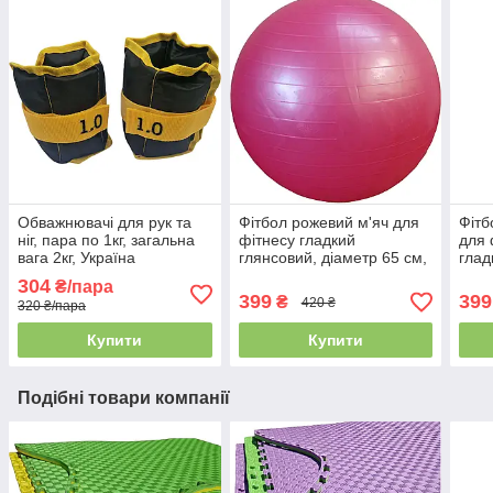
Обважнювачі для рук та
Фітбол рожевий м'яч для
Фітб
ніг, пара по 1кг, загальна
фітнесу гладкий
для 
вага 2кг, Україна
глянсовий, діаметр 65 см,
глад
ABS - система
діам
304
₴/пара
антирозрив, BS
сист
399
399
₴
420 ₴
320 ₴/пара
Купити
Купити
Подібні товари компанії