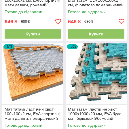
100х100х2 см, EVA спортивні
Мат татамі EVA 100х100х2
мати даянги, рожевий/
см, фіолетово помаранчевий
блакитний
Готово до відправки
Готово до відправки
646
646
₴
₴
680 ₴
680 ₴
Купити
Купити
–5%
–5%
Мат татамі ластівчин хвіст
Мат татамі ластівчин хвіст
100х100х2 см, EVA спортивні
1000х1000х20 мм, EVA будо
мати даянги, помаранчевий -
мат, бірюзовий/бежевий
сірий
Готово до відправки
Готово до відправки