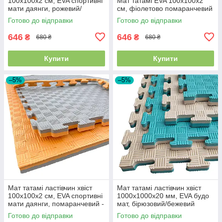
100х100х2 см, EVA спортивні
Мат татамі EVA 100х100х2
мати даянги, рожевий/
см, фіолетово помаранчевий
блакитний
Готово до відправки
Готово до відправки
646
646
₴
₴
680 ₴
680 ₴
Купити
Купити
–5%
–5%
Мат татамі ластівчин хвіст
Мат татамі ластівчин хвіст
100х100х2 см, EVA спортивні
1000х1000х20 мм, EVA будо
мати даянги, помаранчевий -
мат, бірюзовий/бежевий
сірий
Готово до відправки
Готово до відправки