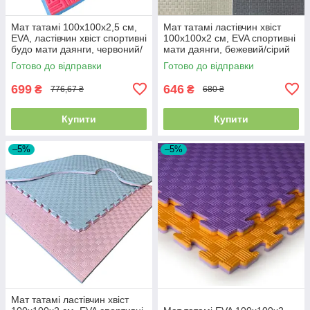
Мат татамі 100х100х2,5 см,
Мат татамі ластівчин хвіст
EVA, ластівчин хвіст спортивні
100х100х2 см, EVA спортивні
будо мати даянги, червоний/
мати даянги, бежевий/сірий
синій
Готово до відправки
Готово до відправки
699
646
₴
₴
776,67 ₴
680 ₴
Купити
Купити
–5%
–5%
Мат татамі ластівчин хвіст