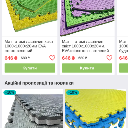
Мат татамі ластівчин хвіст
Мат - татамі ластівчин
Мат 
1000х1000х20мм EVA
хвіст 1000х1000х20мм,
1000
жовто-зелений
EVA фіолетово - зелений
будо
беж
646
646
646
₴
₴
680 ₴
680 ₴
Купити
Купити
Акційні пропозиції та новинки
–10%
–10%