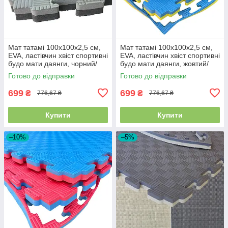
Мат татамі 100х100х2,5 см,
Мат татамі 100х100х2,5 см,
EVA, ластівчин хвіст спортивні
EVA, ластівчин хвіст спортивні
будо мати даянги, чорний/
будо мати даянги, жовтий/
сірий
синій
Готово до відправки
Готово до відправки
699
699
₴
₴
776,67 ₴
776,67 ₴
Купити
Купити
–10%
–5%