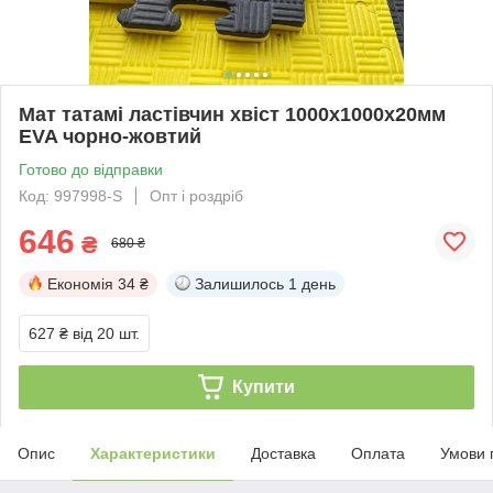
Мат татамі ластівчин хвіст 1000х1000х20мм
EVA чорно-жовтий
Готово до відправки
Код: 997998-S
Опт і роздріб
646
₴
680 ₴
Економія
34 ₴
Залишилось
1 день
627 ₴
від 20 шт.
Купити
Опис
Характеристики
Доставка
Оплата
Умови 