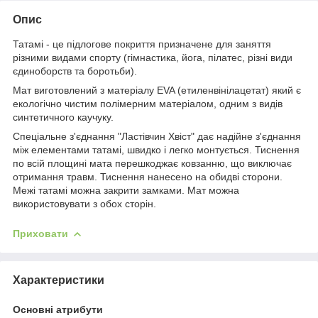
Опис
Татамі - це підлогове покриття призначене для заняття
різними видами спорту (гімнастика, йога, пілатес, різні види
єдиноборств та боротьби).
Мат виготовлений з матеріалу EVA (етиленвінілацетат) який є
екологічно чистим полімерним матеріалом, одним з видів
синтетичного каучуку.
Спеціальне з'єднання "Ластівчин Хвіст" дає надійне з'єднання
між елементами татамі, швидко і легко монтується. Тиснення
по всій площині мата перешкоджає ковзанню, що виключає
отримання травм. Тиснення нанесено на обидві сторони.
Межі татамі можна закрити замками. Мат можна
використовувати з обох сторін.
Приховати
Характеристики
Основні атрибути