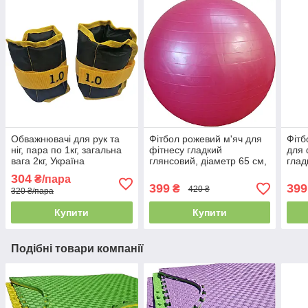
Обважнювачі для рук та
Фітбол рожевий м'яч для
Фітб
ніг, пара по 1кг, загальна
фітнесу гладкий
для 
вага 2кг, Україна
глянсовий, діаметр 65 см,
глад
ABS - система
діам
304
₴/пара
антирозрив, BS
сист
399
399
₴
420 ₴
320 ₴/пара
Купити
Купити
Подібні товари компанії