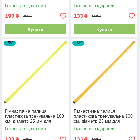
фітнесу, гімнастики та
Готово до відправки
Готово до відправки
реабілітації FI-2025-1,
Помаранчевий
190
133
₴
₴
200 ₴
140 ₴
Купити
Купити
–5%
–5%
Гімнастична палиця
Гімнастична палиця
пластикова тренувальна 100
пластикова тренувальна 100
см, діаметр 25 мм для
см, діаметр 25 мм для
фітнесу, гімнастики та
фітнесу, гімнастики та
Готово до відправки
Готово до відправки
реабілітації FI-2025-1,
реабілітації FI-2025-1,
Салатовий
Жовтий
133
133
₴
₴
140 ₴
140 ₴