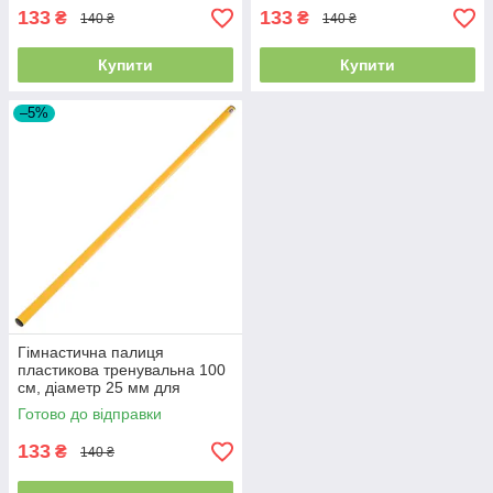
Помаранчевий
Салатовий
133
133
₴
₴
140 ₴
140 ₴
Купити
Купити
–5%
Гімнастична палиця
пластикова тренувальна 100
см, діаметр 25 мм для
фітнесу, гімнастики та
Готово до відправки
реабілітації FI-2025-1,
Жовтий
133
₴
140 ₴