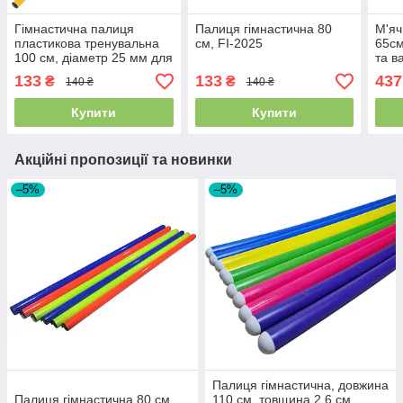
Гімнастична палиця
Палиця гімнастична 80
М'яч
пластикова тренувальна
см, FI-2025
65см
100 см, діаметр 25 мм для
та в
фітнесу, гімнастики та
- си
133
133
437
₴
₴
140 ₴
140 ₴
реабілітації FI-2025-1,
198
Жовтий
Купити
Купити
Акційні пропозиції та новинки
–5%
–5%
Палиця гімнастична, довжина
Палиця гімнастична 80 см,
110 см, товщина 2,6 см,