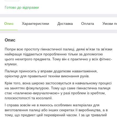
Готово до відправки
Опис
Характеристики
Доставка
Оплата
Умови п
Опис
Попри всю простоту гімнастичної палиці, деякі м'язи та зв'язки
найкраще піддаються проробленню тільки за допомогою
цього нехитрого предмета. Тому він є практично у всіх фітнес-
клумах.
Палиця приносить у вправи додаткове навантаження,
орієнтир для правильної техніки виконання рухів.
Крім того, вона широко застосовується в навчальному процесі
на заняттях фізкультурою. Тому що саме гімнастична палиця
стає «паличкою-виручалочкою» у разі проблем із хребтом,
плоскостопості та косолапії.
І справа зовсім не в якихось особливих матеріалах для
виготовлення палиці або інших секретах її виробництва, а в
тому, що предмет цей перевірений часом. І за це тривалий