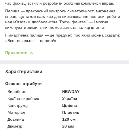
час фахівці встигли розробити особливі комплекси вправ.
Палиця — прекрасний контроль симетричності виконання
вправ, що також важливо для вирівнювання постави, роботи
над м'язовим дисбалансом. Трохи фантазії — і можна
виконувати жими, тяги, немов замість палиці штанга.
Гімнастична палиця — це предмет, про який можна сказати:
«Все геніальне — просто!»
Приховати
Характеристики
Основні атрибути
Виробник
NEWDAY
Країна виробник
Україна
Конструкція
Цілісна
Матеріал
Пластик
Довжина
120 см
Діаметр
28 мм