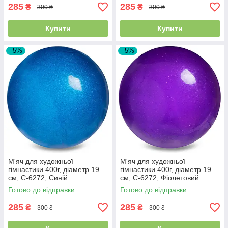
285
285
₴
₴
300 ₴
300 ₴
Купити
Купити
–5%
–5%
М'яч для художньої
М'яч для художньої
гімнастики 400г, діаметр 19
гімнастики 400г, діаметр 19
см, C-6272, Синій
см, C-6272, Фіолетовий
Готово до відправки
Готово до відправки
285
285
₴
₴
300 ₴
300 ₴