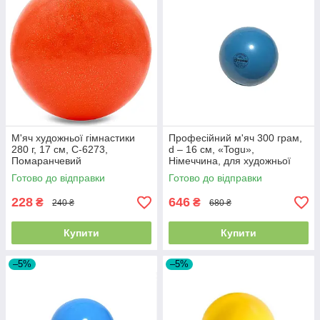
М'яч художньої гімнастики
Професійний м'яч 300 грам,
280 г, 17 см, C-6273,
d – 16 см, «Togu»,
Помаранчевий
Німеччина, для художньої
гімнастики, Бірюзовий
Готово до відправки
Готово до відправки
228
646
₴
₴
240 ₴
680 ₴
Купити
Купити
–5%
–5%