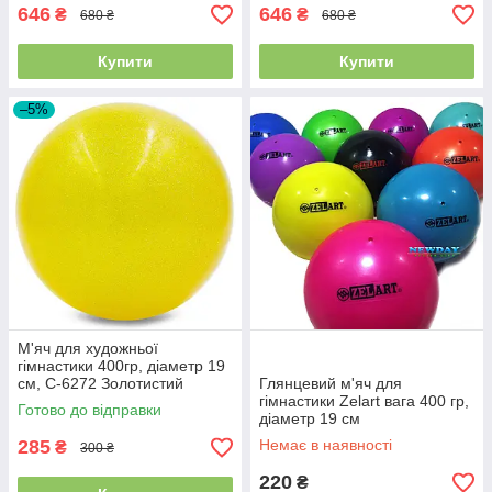
646
646
₴
₴
680 ₴
680 ₴
Купити
Купити
–5%
М'яч для художньої
гімнастики 400гр, діаметр 19
см, C-6272 Золотистий
Глянцевий м'яч для
гімнастики Zelart вага 400 гр,
Готово до відправки
діаметр 19 см
285
Немає в наявності
₴
300 ₴
220
₴