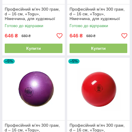
Професійний м'яч 300 грам,
Професійний м'яч 300 грам,
d – 16 см, «Togu»,
d – 16 см, «Togu»,
Німеччина, для художньої
Німеччина, для художньої
гімнастики, Синій
гімнастики, Фіолетовий
Готово до відправки
Готово до відправки
(Слива)
646
646
₴
₴
680 ₴
680 ₴
Купити
Купити
–5%
–5%
Професійний м'яч 300 грам,
Професійний м'яч 300 грам,
d – 16 см, «Togu»,
d – 16 см, «Togu»,