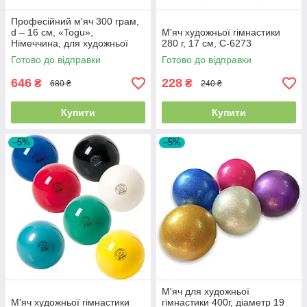
Професійний м'яч 300 грам,
d – 16 см, «Togu»,
М'яч художньої гімнастики
Німеччина, для художньої
280 г, 17 см, C-6273
гімнастики
Готово до відправки
Готово до відправки
646
228
₴
₴
680 ₴
240 ₴
Купити
Купити
–5%
–5%
М'яч для художньої
М'яч художньої гімнастики
гімнастики 400г, діаметр 19