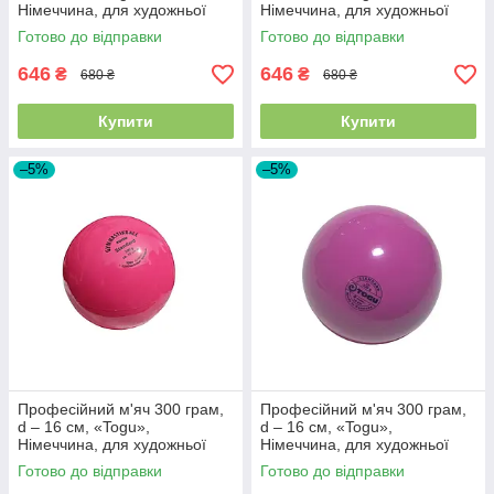
Німеччина, для художньої
Німеччина, для художньої
гімнастики, Фіолетовий
гімнастики, Червоний
Готово до відправки
Готово до відправки
перламутровий
646
646
₴
₴
680 ₴
680 ₴
Купити
Купити
–5%
–5%
Професійний м'яч 300 грам,
Професійний м'яч 300 грам,
d – 16 см, «Togu»,
d – 16 см, «Togu»,
Німеччина, для художньої
Німеччина, для художньої
гімнастики, Яскраво-рожевий
гімнастики, Темно-рожевий
Готово до відправки
Готово до відправки