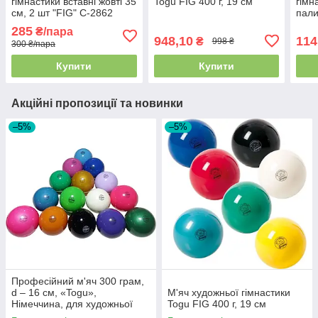
гімнастики вставні жовті 35
Togu FIG 400 г, 19 см
гімн
см, 2 шт "FIG" C-2862
пал
атла
285
₴/пара
948,10
114
₴
998 ₴
300 ₴/пара
Купити
Купити
Акційні пропозиції та новинки
–5%
–5%
Професійний м'яч 300 грам,
d – 16 см, «Togu»,
М'яч художньої гімнастики
Німеччина, для художньої
Togu FIG 400 г, 19 см
гімнастики