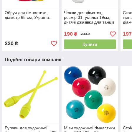
Обруч для гімнастики,
Чешки для дівчаток,
Скак
діаметр 65 см, Україна.
розмір 31, устілка 19см,
гімн
дитячі джазівки для танців
діам
гімнастики, хореографії,
Фіол
Білий
190
197
₴
200 ₴
220
₴
Купити
Подібні товари компанії
Булави для художньої
М'яч художньої гімнастики
Стрі