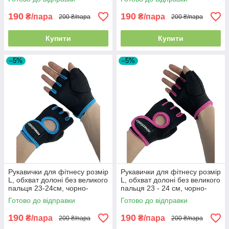
190
190
₴/пара
₴/пара
200 ₴/пара
200 ₴/пара
Купити
Купити
–5%
–5%
Рукавички для фітнесу розмір
Рукавички для фітнесу розмір
L, обхват долоні без великого
L, обхват долоні без великого
пальця 23-24см, чорно-
пальця 23 - 24 см, чорно-
блакитний, BC-893
рожеві, BC-893
Готово до відправки
Готово до відправки
190
190
₴/пара
₴/пара
200 ₴/пара
200 ₴/пара