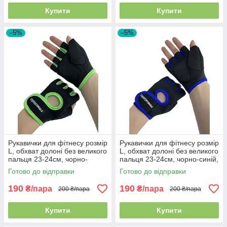
Купити
Купити
–5%
–5%
Рукавички для фітнесу розмір
Рукавички для фітнесу розмір
L, обхват долоні без великого
L, обхват долоні без великого
пальця 23-24см, чорно-
пальця 23-24см, чорно-синій,
салатові, BC-893
BC-893
Готово до відправки
Готово до відправки
190
190
₴/пара
₴/пара
200 ₴/пара
200 ₴/пара
Купити
Купити