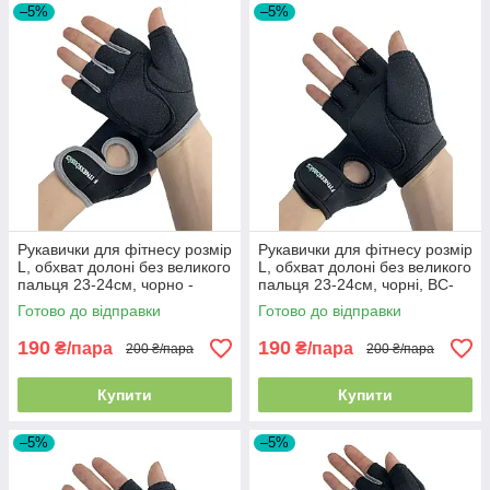
–5%
–5%
Рукавички для фітнесу розмір
Рукавички для фітнесу розмір
L, обхват долоні без великого
L, обхват долоні без великого
пальця 23-24см, чорно -
пальця 23-24см, чорні, BC-
сірий, BC-893
893
Готово до відправки
Готово до відправки
190
190
₴/пара
₴/пара
200 ₴/пара
200 ₴/пара
Купити
Купити
–5%
–5%