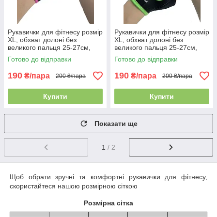
Рукавички для фітнесу розмір
Рукавички для фітнесу розмір
XL, обхват долоні без
XL, обхват долоні без
великого пальця 25-27см,
великого пальця 25-27см,
чорно-рожеві, BC-893
чорно-салатовий, BC-893
Готово до відправки
Готово до відправки
190
190
₴/пара
₴/пара
200 ₴/пара
200 ₴/пара
Купити
Купити
Показати ще
1
/ 2
Щоб обрати зручні та комфортні рукавички для фітнесу,
скористайтеся нашою розмірною сіткою
Розмірна сітка