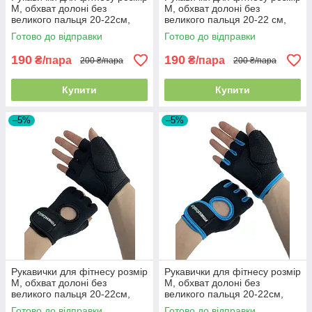
M, обхват долоні без
M, обхват долоні без
великого пальця 20-22см,
великого пальця 20-22 см,
чорно-сірий, BC-893
чорно-синій, BC-893
Готово до відправки
Готово до відправки
190
190
₴/пара
₴/пара
200 ₴/пара
200 ₴/пара
Купити
Купити
–5%
–5%
Рукавички для фітнесу розмір
Рукавички для фітнесу розмір
M, обхват долоні без
M, обхват долоні без
великого пальця 20-22см,
великого пальця 20-22см,
чорні, BC-893
Чорно - блакитний, BC-893
Готово до відправки
Готово до відправки