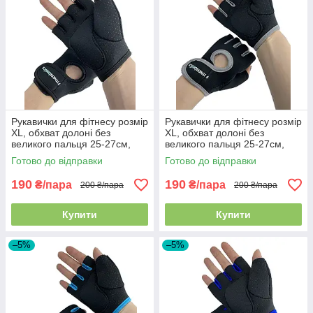
Рукавички для фітнесу розмір
Рукавички для фітнесу розмір
XL, обхват долоні без
XL, обхват долоні без
великого пальця 25-27см,
великого пальця 25-27см,
чорні, BC-893
чорно-сірі, BC-893
Готово до відправки
Готово до відправки
190
190
₴/пара
₴/пара
200 ₴/пара
200 ₴/пара
Купити
Купити
–5%
–5%