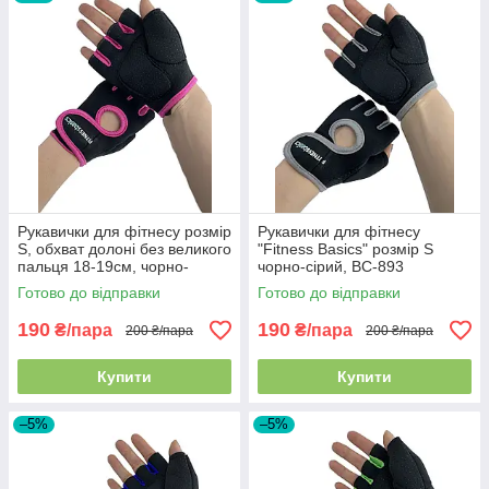
Рукавички для фітнесу розмір
Рукавички для фітнесу
S, обхват долоні без великого
"Fitness Basics" розмір S
пальця 18-19см, чорно-
чорно-сірий, BC-893
рожеві, BC-893
Готово до відправки
Готово до відправки
190
190
₴/пара
₴/пара
200 ₴/пара
200 ₴/пара
Купити
Купити
–5%
–5%