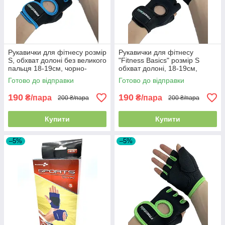
Рукавички для фітнесу розмір
Рукавички для фітнесу
S, обхват долоні без великого
"Fitness Basics" розмір S
пальця 18-19см, чорно-
обхват долоні, 18-19см,
блакитні, BC-893
чорний, BC-893
Готово до відправки
Готово до відправки
190
190
₴/пара
₴/пара
200 ₴/пара
200 ₴/пара
Купити
Купити
–5%
–5%