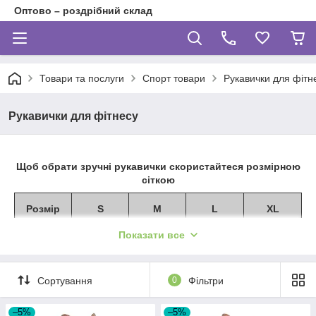
Оптово – роздрібний склад
Товари та послуги
Спорт товари
Рукавички для фітн
Рукавички для фітнесу
Щоб обрати зручні рукавички скористайтеся розмірною
сіткою
Розмір
S
M
L
XL
Показати все
Обхват
18-19
20-22
23-24
25-27
долоні
без
великого
Сортування
0
Фільтри
пальця,
см
–5%
–5%