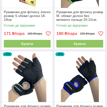
Рукавички для фітнесу Joerex
Рукавички для фітнесу розмір
розмір S обхват долоні 18-
M, обхват долоні без
19см
великого пальця 20-22см,
чорно-салатовий, BC-893
Готово до відправки
Готово до відправки
171
190
₴/пара
₴/пара
180 ₴/пара
200 ₴/пара
Купити
Купити
–5%
–5%
Рукавички для фітнесу розмір
Рукавички для фітнесу розмір