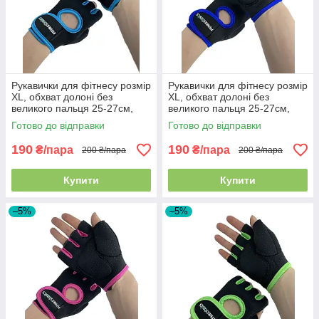
Рукавички для фітнесу розмір
Рукавички для фітнесу розмір
XL, обхват долоні без
XL, обхват долоні без
великого пальця 25-27см,
великого пальця 25-27см,
чорно-блакитний, BC-893
чорно - синій, BC-893
Готово до відправки
Готово до відправки
190
190
₴/пара
₴/пара
200 ₴/пара
200 ₴/пара
Купити
Купити
–5%
–5%