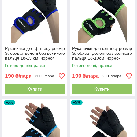
Рукавички для фітнесу розмір
Рукавички для фітнесу розмір
S, обхват долоні без великого
S, обхват долоні без великого
пальця 18-19 см, чорно/
пальця 18-19см, чорно-
синій, BC-893
салатовий, BC-893
Готово до відправки
Готово до відправки
190
190
₴/пара
₴/пара
200 ₴/пара
200 ₴/пара
Купити
Купити
–5%
–5%