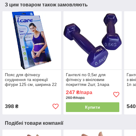
З цим товаром також замовляють
Пояс для фітнесу
Гантелі по 0,5кг для
Гант
схуднення та корекції
фітнесу з вініловим
з ві
фігури 125 см, ширина 22
покриттям 2шт, 1пара
1п з
см Joerex I.Care для
загальна вага 1кг,
зел
247
₴/пара
живота та боків
фіолетові, BS
260 ₴/пара
398
540
₴
Купити
Подібні товари компанії