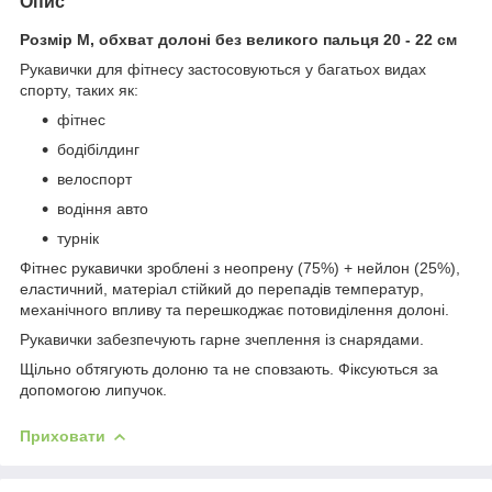
Опис
Розмір M, обхват долоні без великого пальця 20 - 22 см
Рукавички для фітнесу застосовуються у багатьох видах
спорту, таких як:
фітнес
бодібілдинг
велоспорт
водіння авто
турнік
Фітнес рукавички зроблені з неопрену (75%) + нейлон (25%),
еластичний, матеріал стійкий до перепадів температур,
механічного впливу та перешкоджає потовиділення долоні.
Рукавички забезпечують гарне зчеплення із снарядами.
Щільно обтягують долоню та не сповзають. Фіксуються за
допомогою липучок.
Приховати