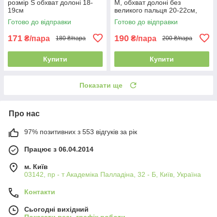
розмір S обхват долоні 18-
M, обхват долоні без
19см
великого пальця 20-22см,
чорно-салатовий, BC-893
Готово до відправки
Готово до відправки
171
190
₴/пара
₴/пара
180 ₴/пара
200 ₴/пара
Купити
Купити
Показати ще
Про нас
97% позитивних з 553 відгуків за рік
Працює з 06.04.2014
м. Київ
03142, пр - т Академіка Палладіна, 32 - Б, Київ, Україна
Контакти
Сьогодні вихідний
Показати весь графік роботи