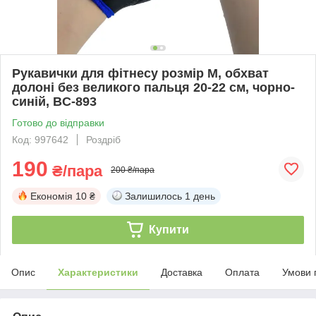
Рукавички для фітнесу розмір M, обхват
долоні без великого пальця 20-22 см, чорно-
синій, BC-893
Готово до відправки
Код: 997642
Роздріб
190
₴/пара
200 ₴/пара
Економія
10 ₴
Залишилось
1 день
Купити
Опис
Характеристики
Доставка
Оплата
Умови 