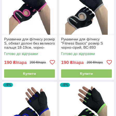
Рукавички для фітнесу розмір
Рукавички для фітнесу
S, обхват долоні без великого
"Fitness Basics" розмір S
пальця 18-19см, чорно-
чорно-сірий, BC-893
рожеві, BC-893
Готово до відправки
Готово до відправки
190
190
₴/пара
₴/пара
200 ₴/пара
200 ₴/пара
Купити
Купити
–5%
–5%