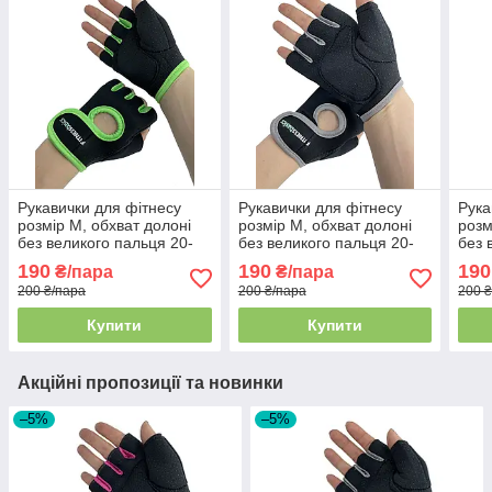
Рукавички для фітнесу
Рукавички для фітнесу
Рука
розмір M, обхват долоні
розмір M, обхват долоні
розм
без великого пальця 20-
без великого пальця 20-
без 
22см, чорно-салатовий,
22см, чорно-сірий, BC-893
24см
190
190
190
₴/пара
₴/пара
BC-893
200 ₴/пара
200 ₴/пара
200 
Купити
Купити
Акційні пропозиції та новинки
–5%
–5%