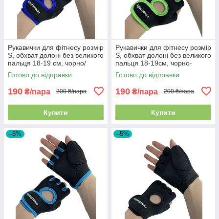
Рукавички для фітнесу розмір
Рукавички для фітнесу розмір
S, обхват долоні без великого
S, обхват долоні без великого
пальця 18-19 см, чорно/
пальця 18-19см, чорно-
синій, BC-893
салатовий, BC-893
Готово до відправки
Готово до відправки
190
190
₴/пара
₴/пара
200 ₴/пара
200 ₴/пара
Купити
Купити
–5%
–5%