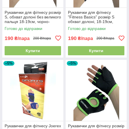
Рукавички для фітнесу розмір
Рукавички для фітнесу
S, обхват долоні без великого
"Fitness Basics" розмір S
пальця 18-19см, чорно-
обхват долоні, 18-19см,
блакитні, BC-893
чорний, BC-893
Готово до відправки
Готово до відправки
190
190
₴/пара
₴/пара
200 ₴/пара
200 ₴/пара
Купити
Купити
–5%
–5%
Рукавички для фітнесу Joerex
Рукавички для фітнесу розмір