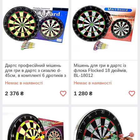
Дартс професійний мішень
Мішень для гри в дартс із
для гри в дартс з сизалю d-
флока Flocked 18 дюймів,
45см, в комплекті 6 дротиків з
BL-18012
18g, BL-1818B
Немає в наявності
Немає в наявності
2 376
1 280
₴
₴