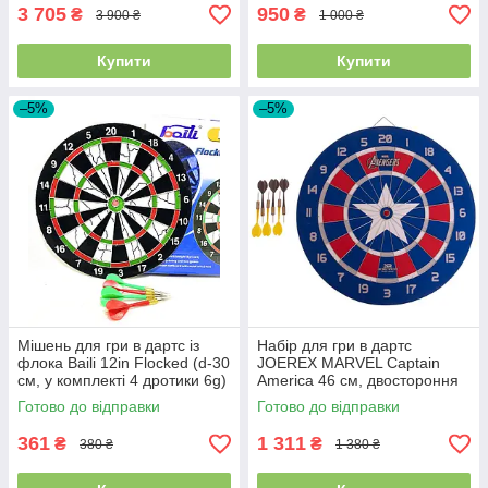
3 705
950
₴
₴
3 900 ₴
1 000 ₴
Купити
Купити
–5%
–5%
Мішень для гри в дартс із
Набір для гри в дартс
флока Baili 12in Flocked (d-30
JOEREX MARVEL Captain
см, у комплекті 4 дротики 6g)
America 46 см, двостороння
мішень, 6 дротиків
Готово до відправки
Готово до відправки
361
1 311
₴
₴
380 ₴
1 380 ₴