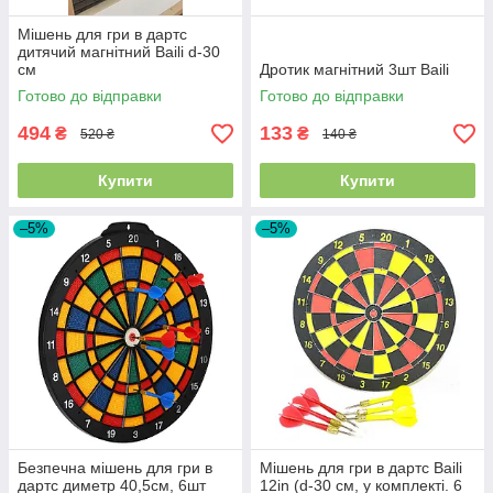
Мішень для гри в дартс
дитячий магнітний Baili d-30
см
Дротик магнітний 3шт Baili
Готово до відправки
Готово до відправки
494
133
₴
₴
520 ₴
140 ₴
Купити
Купити
–5%
–5%
Безпечна мішень для гри в
Мішень для гри в дартс Baili
дартс диметр 40,5см, 6шт
12in (d-30 см, у комплекті. 6