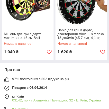
Набір для гри в дартс,
Мішень для гри в дартс
двостороння мішень з флока
магнітний d-46 см Baili
18 дюймів (45,7 см), 4,1 кг, +
дротики 6 шт, BL-18011
Немає в наявності
Немає в наявності
1 040
1 620
₴
₴
Про нас
97% позитивних з 562 відгуків за рік
Працює з 06.04.2014
м. Київ
03142, пр - т Академіка Палладіна, 32 - Б, Київ, Україна