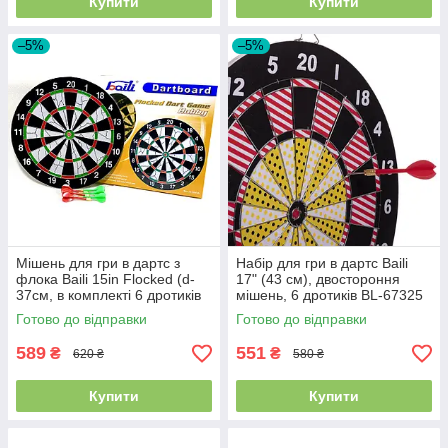
Купити
Купити
–5%
–5%
Мішень для гри в дартс з
Набір для гри в дартс Baili
флока Baili 15in Flocked (d-
17" (43 см), двостороння
37см, в комплекті 6 дротиків
мішень, 6 дротиків BL-67325
6g)
Готово до відправки
Готово до відправки
589
551
₴
₴
620 ₴
580 ₴
Купити
Купити