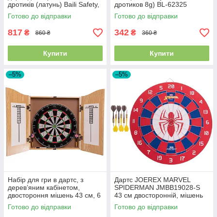
дротиків (латунь) Baili Safety,
дротиков 8g) BL-62325
NO768
Готово до відправки
Готово до відправки
817
342
₴
₴
860 ₴
360 ₴
Купити
Купити
–5%
–5%
Набір для гри в дартс, з
Дартс JOEREX MARVEL
дерев’яним кабінетом,
SPIDERMAN JMBB19028-S
двостороння мішень 43 см, 6
43 см двосторонній, мішень
дротиків Baili BL-1815
та 6 дротиків
Готово до відправки
Готово до відправки