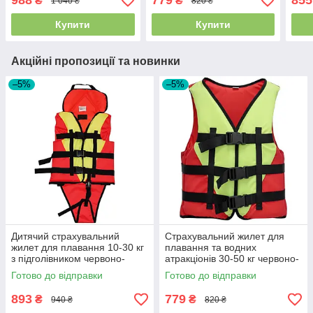
988
779
855
₴
₴
1 040 ₴
820 ₴
жовтий
Купити
Купити
Акційні пропозиції та новинки
–5%
–5%
Дитячий страхувальний
Страхувальний жилет для
жилет для плавання 10-30 кг
плавання та водних
з підголівником червоно-
атракціонів 30-50 кг червоно-
жовтий
жовтий
Готово до відправки
Готово до відправки
893
779
₴
₴
940 ₴
820 ₴