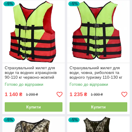
–5%
–5%
Страхувальний жилет для
Страхувальний жилет для
води та водних атракціонів
води, човна, риболовлі та
90-110 кг червоно-жовтий
водного туризму 110-130 кг
червоно-жовтий
Готово до відправки
Готово до відправки
1 140
1 235
₴
₴
1 200 ₴
1 300 ₴
Купити
Купити
–5%
–5%