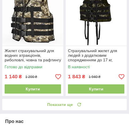
Жилет страхувальний для
Страхувальний жилет для
водних атракціонів,
людей з додатковим
риболовлі, човна та рафтингу
спорядженням до 17 кг,
70-90 кг камуфляж
камуфляжний 130+ кг
Готово до відправки
В наявності
1 140
1 843
₴
₴
1 200 ₴
1 940 ₴
Купити
Купити
Показати ще
Про нас