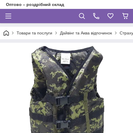
Оптово – роздрібний склад
Товари та послуги
Дайвінг та Аква відпочинок
Страху