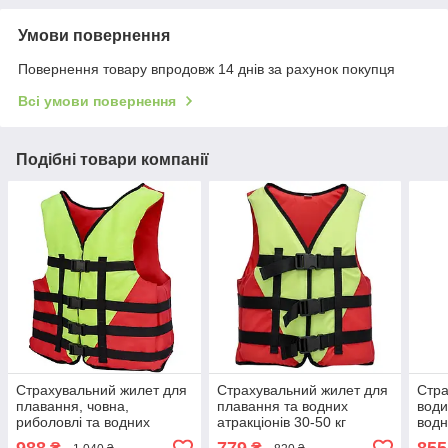
Умови повернення
Повернення товару впродовж 14 днів за рахунок покупця
Всі умови повернення
Подібні товари компанії
Страхувальний жилет для
Страхувальний жилет для
Стра
плавання, човна,
плавання та водних
води
риболовлі та водних
атракціонів 30-50 кг
водн
розваг 70-90 кг червоно-
червоно-жовтий
черв