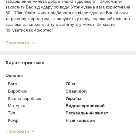
забарвлення жилета добре видно з далекого. Також жилет
захистить Вас від удару об воду. Утримувана вага користувача
50 - 70кг. Увага: жилет підбирається відповідно до Вашої ваги
та розміру, перед тим, як вирушить у воду, переконайтеся, що
застібки всі справні та туго затягнуті, у жилеті Ви маєте
почуватися комфортно!
Приховати
Характеристики
Основні
Вага
70 кг
Виробник
Champion
Країна виробник
Україна
Матеріал
Водонепроникний
Тип
Рятувальний жилет
Колір
Різні кольори
Приховати