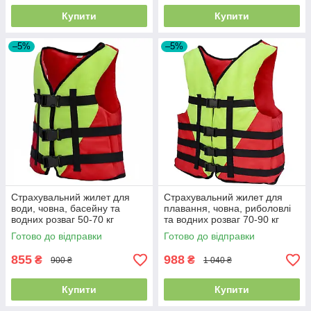
Купити
Купити
–5%
–5%
Страхувальний жилет для
Страхувальний жилет для
води, човна, басейну та
плавання, човна, риболовлі
водних розваг 50-70 кг
та водних розваг 70-90 кг
червоно-жовтий
червоно-жовтий
Готово до відправки
Готово до відправки
855
988
₴
₴
900 ₴
1 040 ₴
Купити
Купити