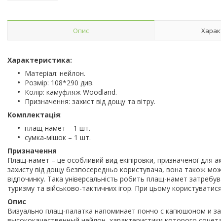
Опис
Харак
Характеристика:
Матеріал: нейлон.
Розмір: 108*290 див.
Колір: камуфляж Woodland.
Призначення: захист від дощу та вітру.
Комплектація
:
плащ-намет – 1 шт.
сумка-мішок – 1 шт.
Призначення
Плащ-намет – це особливий вид екіпіровки, призначеної для а
захисту від дощу безпосередньо користувача, вона також може
відпочинку. Така універсальність робить плащ-намет затребува
туризму та військово-тактичних ігор. При цьому користуватися 
Опис
Визуально плащ-палатка напоминает пончо с капюшоном и за
высококачественный нейлон, характеристики которого сочет