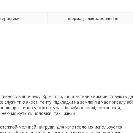
теристики
Інформація для замовлення
ктивного відпочинку. Крім того, що її активно використовують д
 служити в якості тенту, підкладки на землю під час привалу аб
ною практично у всіх ентузіастів рибної ловлі, полювання,
нею можуть як чоловіки, так і жінки.
стёжкой-молнией на груди. Для изготовления используется
ают в себе водонепроницаемость, мягкость и невероятную