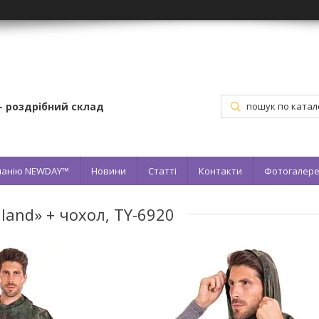
– роздрібний склад
мпанію NEWDAY™
Новини
Статті
Контакти
Фотогалер
and» + чохол, TY-6920