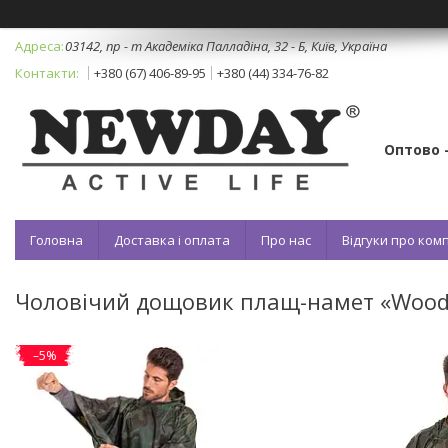
03142, пр - т Академіка Палладіна, 32 - Б, Київ, Україна
+380 (67) 406-89-95
+380 (44) 334-76-82
Оптово 
Головна
Доставка і оплата
Про нас
Відгуки про ко
Чоловічий дощовик плащ-намет «Woodl
–5%