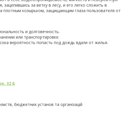
, зацепившись за ветку в лесу, и его легко сложить в
ым плотным козырьком, защищающим глаза пользователя от
ональность и долговечность.
ранении или транспортировке.
сока вероятность попасть под дождь вдали от жилья.
к. 32 Б
иємств, бюджетних установ та організацій