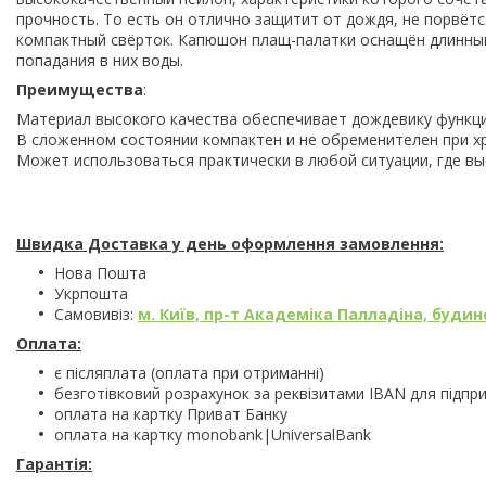
прочность. То есть он отлично защитит от дождя, не порвётся
компактный свёрток. Капюшон плащ-палатки оснащён длинн
попадания в них воды.
Преимущества
:
Материал высокого качества обеспечивает дождевику функци
В сложенном состоянии компактен и не обременителен при х
Может использоваться практически в любой ситуации, где вы
Швидка Доставка у день оформлення замовлення:
Нова Пошта
Укрпошта
Самовивіз:
м. Київ, пр-т Академіка Палладіна, будино
Оплата:
є післяплата (оплата при отриманні)
безготівковий розрахунок за реквізитами IBAN для підпр
оплата на картку Приват Банку
оплата на картку monobank|UniversalBank
Гарантія: