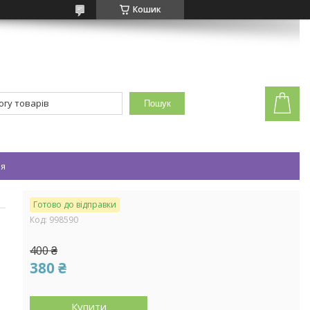
Кошик
Пошук
ея
Готово до відправки
Код:
998590
400 ₴
380 ₴
Купити