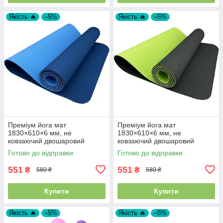
Якість 🔥
–5%
Якість 🔥
–5%
Преміум йога мат
Преміум йога мат
1830×610×6 мм, не
1830×610×6 мм, не
ковзаючий двошаровий
ковзаючий двошаровий
килимок для фітнесу, TPE-
килимок для фітнесу, TPE-
Готово до відправки
Готово до відправки
ТС, синій верх/блакитний низ
ТС, чорний верх/салатний
низ
551
551
₴
₴
580 ₴
580 ₴
Купити
Купити
Якість 🔥
–5%
Якість 🔥
–5%