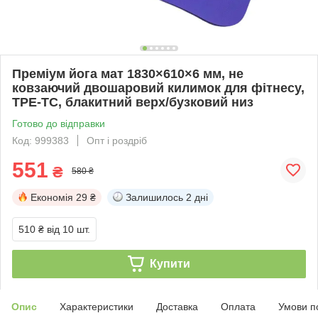
Преміум йога мат 1830×610×6 мм, не
ковзаючий двошаровий килимок для фітнесу,
TPE-ТС, блакитний верх/бузковий низ
Готово до відправки
Код: 999383
Опт і роздріб
551
₴
580 ₴
Економія
29 ₴
Залишилось
2 дні
510 ₴
від 10 шт.
Купити
Опис
Характеристики
Доставка
Оплата
Умови п