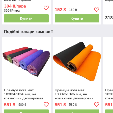
опо
304
₴/пара
152
₴
160 ₴
320 ₴/пара
318
Купити
Купити
Подібні товари компанії
Преміум йога мат
Преміум йога мат
Прем
1830×610×6 мм, не
1830×610×6 мм, не
1830
ковзаючий двошаровий
ковзаючий двошаровий
ков
килимок для фітнесу, TPE-
килимок для фітнесу, TPE-
кили
551
551
551
₴
₴
580 ₴
580 ₴
ТС
ТС, жовтогарячий верх/
ТС, 
чорний низ
низ