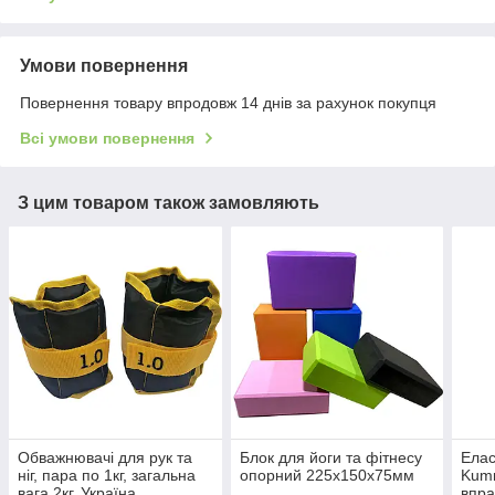
Умови повернення
Повернення товару впродовж 14 днів за рахунок покупця
Всі умови повернення
З цим товаром також замовляють
Обважнювачі для рук та
Блок для йоги та фітнесу
Елас
ніг, пара по 1кг, загальна
опорний 225х150х75мм
Kumm
вага 2кг, Україна
впра