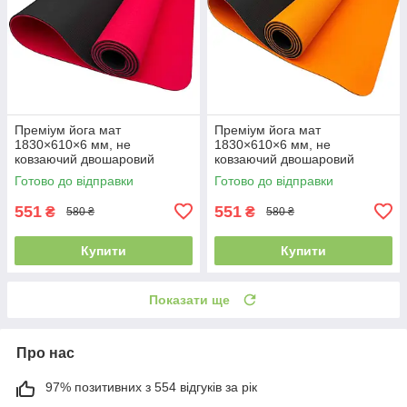
Преміум йога мат
Преміум йога мат
1830×610×6 мм, не
1830×610×6 мм, не
ковзаючий двошаровий
ковзаючий двошаровий
килимок для фітнесу, TPE-
килимок для фітнесу, TPE-
Готово до відправки
Готово до відправки
ТС, червоний верх/чорний
ТС, жовтогарячий верх/
низ
чорний низ
551
551
₴
₴
580 ₴
580 ₴
Купити
Купити
Показати ще
Про нас
97% позитивних з 554 відгуків за рік