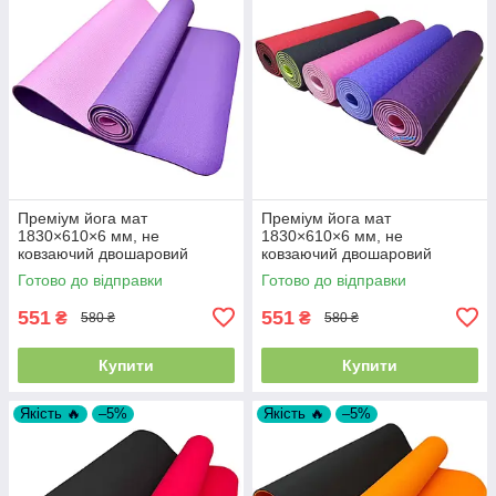
Преміум йога мат
Преміум йога мат
1830×610×6 мм, не
1830×610×6 мм, не
ковзаючий двошаровий
ковзаючий двошаровий
килимок для фітнесу, TPE-
килимок для фітнесу, TPE-ТС
Готово до відправки
Готово до відправки
ТС, фіолетовий верх/
рожевий низ
551
551
₴
₴
580 ₴
580 ₴
Купити
Купити
Якість 🔥
–5%
Якість 🔥
–5%