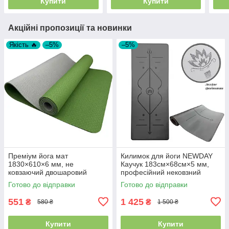
Купити
Купити
Акційні пропозиції та новинки
Якість 🔥
–5%
–5%
Преміум йога мат
Килимок для йоги NEWDAY
1830×610×6 мм, не
Каучук 183см×68см×5 мм,
ковзаючий двошаровий
професійний нековзний
килимок для фітнесу, TPE-
Готово до відправки
Готово до відправки
ТС, зелений верх/сірий низ
551
1 425
₴
₴
580 ₴
1 500 ₴
Купити
Купити