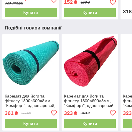
152
₴
160 ₴
320 ₴/пара
318
Купити
Купити
Подібні товари компанії
Каремат для йоги та
Каремат для йоги та
Каре
фітнесу 1800×600×8мм,
фітнесу 1800×600×8мм,
фітн
"Комфорт", одношаровий,
"Комфорт", одношаровий,
"Ком
Туреччина, бірюзовий
Україна, кораловий колір
Укра
361
323
323
₴
₴
380 ₴
340 ₴
колір
Купити
Купити