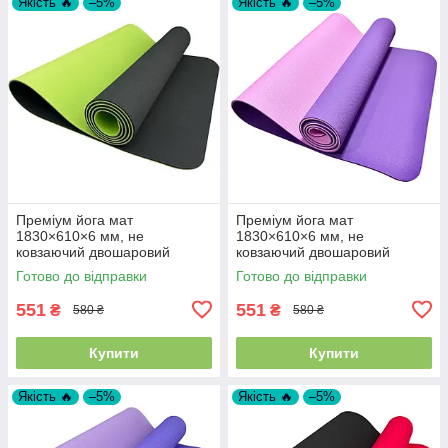
Якість 🔥
–5%
Якість 🔥
–5%
Преміум йога мат
Преміум йога мат
1830×610×6 мм, не
1830×610×6 мм, не
ковзаючий двошаровий
ковзаючий двошаровий
килимок для фітнесу, TPE-
килимок для фітнесу, TPE-
Готово до відправки
Готово до відправки
ТС, чорний верх/салатний
ТС, фіолетовий верх/
низ
рожевий низ
551
551
₴
₴
580 ₴
580 ₴
Купити
Купити
Якість 🔥
–5%
Якість 🔥
–5%