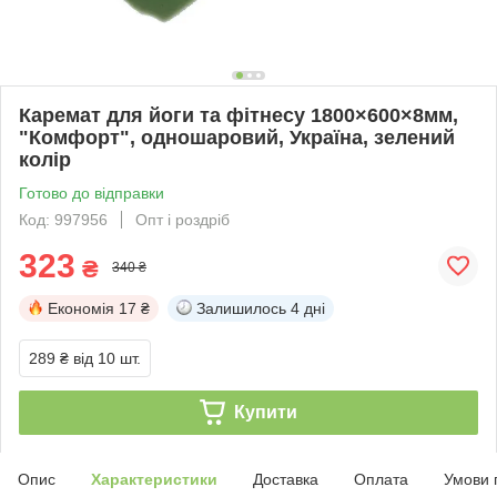
Каремат для йоги та фітнесу 1800×600×8мм,
"Комфорт", одношаровий, Україна, зелений
колір
Готово до відправки
Код: 997956
Опт і роздріб
323
₴
340 ₴
Економія
17 ₴
Залишилось
4 дні
289 ₴
від 10 шт.
Купити
Опис
Характеристики
Доставка
Оплата
Умови 