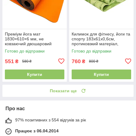
Преміум йога мат
Килимок для фітнесу, йоги та
1830×610×6 мм, не
спорту 183x61x0,6см,
ковзаючий двошаровий
протиковзкий матеріал,
килимок для фітнесу, TPE-
полімерна резина (PER)
Готово до відправки
Готово до відправки
ТС, жовтогарячий верх/
чорний низ
551
760
₴
₴
580 ₴
800 ₴
Купити
Купити
Показати ще
Про нас
97% позитивних з 554 відгуків за рік
Працює з 06.04.2014