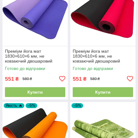
Преміум йога мат
Преміум йога мат
1830×610×6 мм, не
1830×610×6 мм, не
ковзаючий двошаровий
ковзаючий двошаровий
килимок для фітнесу, TPE-
килимок для фітнесу, TPE-
Готово до відправки
Готово до відправки
ТС, блакитний верх/бузковий
ТС, червоний верх/чорний
низ
низ
551
551
₴
₴
580 ₴
580 ₴
Купити
Купити
Якість 🔥
–5%
–5%