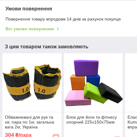
Умови повернення
Повернення товару впродовж 14 днів за рахунок покупця
Всі умови повернення
З цим товаром також замовляють
Обважнювачі для рук та
Блок для йоги та фітнесу
Елас
ніг, пара по 1кг, загальна
опорний 225х150х75мм
Kumm
вага 2кг, Україна
впра
опо
304
₴/пара