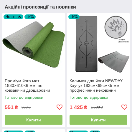
Акційні пропозиції та новинки
Якість 🔥
–5%
–5%
Преміум йога мат
Килимок для йоги NEWDAY
1830×610×6 мм, не
Каучук 183см×68см×5 мм,
ковзаючий двошаровий
професійний нековзний
килимок для фітнесу, TPE-
Готово до відправки
Готово до відправки
ТС, зелений верх/сірий низ
551
1 425
₴
₴
580 ₴
1 500 ₴
Купити
Купити