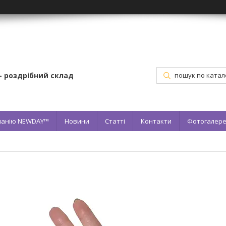
– роздрібний склад
мпанію NEWDAY™
Новини
Статті
Контакти
Фотогалер