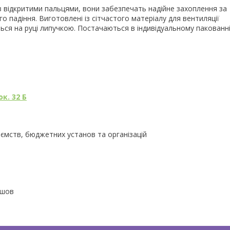
і з відкритими пальцями, вони забезпечать надійне захоплення за
о падіння. Виготовлені із сітчастого матеріалу для вентиляції
ься на руці липучкою. Постачаються в індивідуальному пакованні
к. 32 Б
иємств, бюджетних установ та організацій
йшов