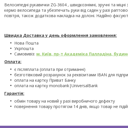
Велосипедні рукавички ZG-3604 , швидкознімні, зручні та міцн
кермо велосипеда та убезпечать руки від саден у разі раптовог
повітря, також додаткова накладка на долоні. Надійно фіксуют
Швидка Доставка у день оформлення замовлення:
Нова Пошта
Укрпошта
Самовивіз:
м. Київ, пр-т Академіка Палладіна, будино
Оплата:
є післяплата (оплата при отриманні)
безготівковий розрахунок за реквізитами IBAN для підпр
оплата на картку Приват Банку
оплата на картку monobank|UniversalBank
Гарантія:
обмін товару на новий у разі виробничого дефекту
повернення товару протягом 14 днів, якщо товар не піді