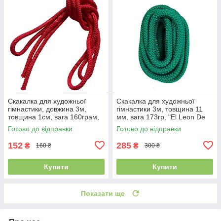
Скакалка для художньої
Скакалка для художньої
гімнастики, довжина 3м,
гімнастики 3м, товщина 11
товщина 1см, вага 160грам,
мм, вага 173гр, "El Leon De
Червона
Oro", Іспанія, Зелений
Готово до відправки
Готово до відправки
152
285
₴
₴
160 ₴
300 ₴
Купити
Купити
Показати ще