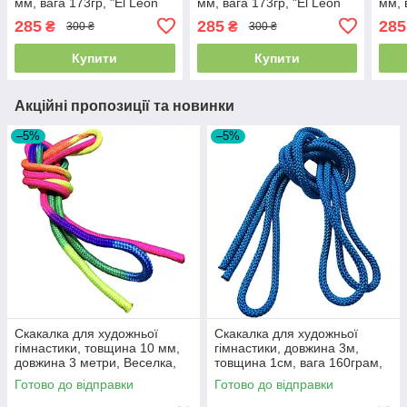
мм, вага 173гр, "El Leon
мм, вага 173гр, "El Leon
мм, 
De Oro", Іспанія, Зелений/
De Oro", Іспанія, Чорна
De O
285
285
285
₴
₴
300 ₴
300 ₴
Білий
Купити
Купити
Акційні пропозиції та новинки
–5%
–5%
Скакалка для художньої
Скакалка для художньої
гімнастики, товщина 10 мм,
гімнастики, довжина 3м,
довжина 3 метри, Веселка,
товщина 1см, вага 160грам,
C-6270
Волошковий
Готово до відправки
Готово до відправки