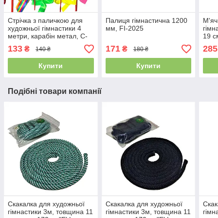
Стрічка з паличкою для
Палиця гімнастична 1200
М'яч
художньої гімнастики 4
мм, FI-2025
гімн
метри, карабін метал, C-
19 с
2854
133
171
285
₴
₴
140 ₴
180 ₴
Купити
Купити
Подібні товари компанії
Скакалка для художньої
Скакалка для художньої
Скак
гімнастики 3м, товщина 11
гімнастики 3м, товщина 11
гімн