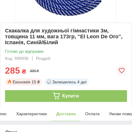
Скакалка для художньої гімнастики 3м,
товщина 11 мм, вага 173гр, "El Leon De Oro",
Іспанія, Синій/Білий
Готово до відправки
Код: 998936
Роздріб
285
₴
300 ₴
Економія
15 ₴
Залишилось
4 дні
Купити
пис
Характеристики
Доставка
Оплата
Умови пове