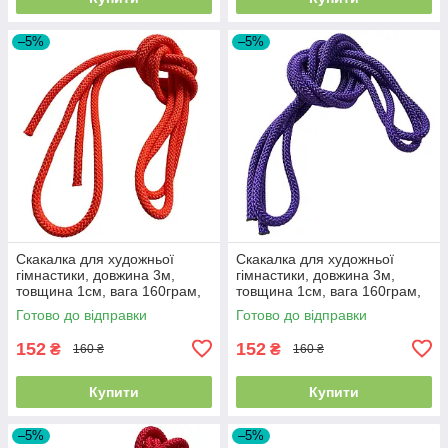
–5%
–5%
Скакалка для художньої
Скакалка для художньої
гімнастики, довжина 3м,
гімнастики, довжина 3м,
товщина 1см, вага 160грам,
товщина 1см, вага 160грам,
Помаранчевий
Фіолетова
Готово до відправки
Готово до відправки
152
152
₴
₴
160 ₴
160 ₴
Купити
Купити
–5%
–5%