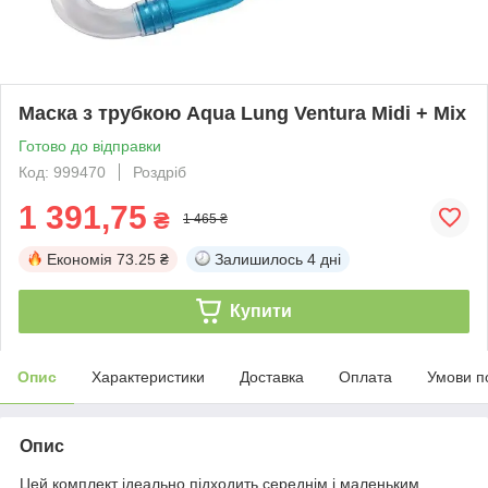
Маска з трубкою Aqua Lung Ventura Midi + Mix
Готово до відправки
Код: 999470
Роздріб
1 391,75
₴
1 465 ₴
Економія
73.25 ₴
Залишилось
4 дні
Купити
Опис
Характеристики
Доставка
Оплата
Умови п
Опис
Цей комплект ідеально підходить середнім і маленьким