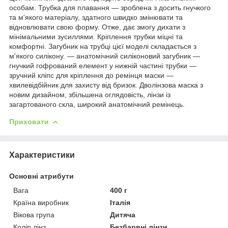
особам. Трубка для плавання — зроблена з досить гнучкого
та м'якого матеріалу, здатного швидко змінювати та
відновлювати свою форму. Отже, дає змогу дихати з
мінімальними зусиллями. Кріплення трубки міцні та
комфортні. Загубник на трубці цієї моделі складається з
м'якого силікону. — анатомічний силіконовий загубник —
гнучкий гофрований елемент у нижній частині трубки —
зручний кліпс для кріплення до ремінця маски —
хвилевідбійник для захисту від бризок. Дволінзова маска з
новим дизайном, збільшена оглядовість, лінзи із
загартованого скла, широкий анатомічний ремінець.
Приховати
Характеристики
Основні атрибути
Вага
400 г
Країна виробник
Італія
Вікова група
Дитяча
Колір лінз
Безбарвні лінзи