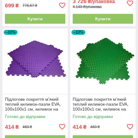
3 726
₴/упаковка
699
₴
776,67 ₴
4 140 ₴/упаковка
Купити
Купити
–10%
–10%
Підлогове покриття м'який
Підлогове покриття м'який
теплий килимок-пазли EVA,
теплий килимок-пазли EVA,
100х100х1 см, килимок на
100х100х1 см, килимок на
підлогу для дітей, Фіолетовий
підлогу для дітей, Зелений
Готово до відправки
Готово до відправки
414
414
₴
₴
460 ₴
460 ₴