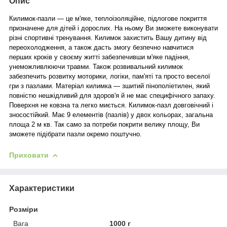
Опис
Килимок-пазли — це м'яке, теплоізоляційне, підлогове покриття
призначене для дітей і дорослих. На ньому Ви зможете виконувати
різні спортивні тренування. Килимок захистить Вашу дитину від
переохолодження, а також дасть змогу безпечно навчитися
перших кроків у своєму житті забезпечивши м'яке падіння,
унеможливлюючи травми. Також розвивальний килимок
забезпечить розвитку моторики, логіки, пам'яті та просто веселої
гри з пазлами. Матеріал килимка — зшитий пінополіетилен, який
повністю нешкідливий для здоров'я й не має специфічного запаху.
Поверхня не ковзна та легко миється. Килимок-пазл довговічний і
зносостійкий. Має 9 елементів (пазлів) у двох кольорах, загальна
площа 2 м кв. Так само за потреби покрити велику площу, Ви
зможете підібрати пазли окремо поштучно.
Приховати
Характеристики
Розміри
Вага
1000 г