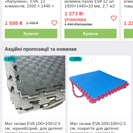
«Капучино», EVA, 12
килимок-пазли EVA 12 шт
елем
елементів, 1920 × 1440 ×
1920×1440×10 мм, 2,7 м2
товщ
10 мм, обладнувач 2,7 м2,
ігровий килимок на підлогу
м², 
1 273
₴/
щільність 100 кг/м3
для дітей
кори
упаковка
1 598
1 2
₴
1 700 ₴
1 340 ₴/упаковка
Купити
Купити
Акційні пропозиції та новинки
–10%
–10%
Мат татамі EVA 100×100×2,5
Мат татамі EVA 100×100×2,5
см, чорний/сірий, для дитячої
см, покриття для дитячої
ігрової зони, спортзалу,
ігрової зони, спортзалу,