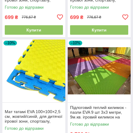
садочка, школи
садочка, школи, червоний/
Готово до відправки
Готово до відправки
синій
699
699
₴
₴
776,67 ₴
776,67 ₴
Купити
Купити
–10%
–10%
Підлоговий теплий килимок -
Мат татамі EVA 100×100×2,5
пазли EVA 9 шт 3х3 метри,
см, жовтий/синій, для дитячої
9м.кв. ігровий килимок на
ігрової зони, спортзалу,
підлогу для дітей
Готово до відправки
садочка, школи
Готово до відправки