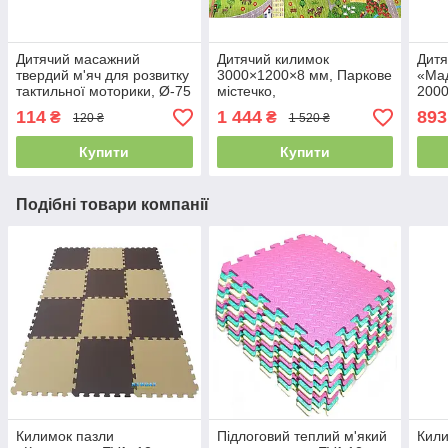
Дитячий масажний
Дитячий килимок
Дитя
твердий м'яч для розвитку
3000×1200×8 мм, Паркове
«Ма
тактильної моторики, Ø-75
містечко,
200
мм, м'ячик, для дітей та
теплоізоляційний,
тепл
114
1 444
893
₴
₴
120 ₴
1 520 ₴
дорослих
розвивальний, ігровий
та в
килимок.
Купити
Купити
Подібні товари компанії
Килимок пазли
Підлоговий теплий м'який
Кили