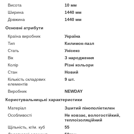
Висота
10 мм
Ширина
1440 мм
Довжина
1440 мм
Основні атрибути
Країна виробник
Україна
Тип
Килимок-пазл
Стать
Унісекс
Вік
З народження
Колір
Різні кольори
Стан
Новий
Кількість складових
9 шт.
елементів
Виробник
NEWDAY
Користувальницькі характеристики
Матеріал
Зшитий пінополіетилен
Особливості
Не ковзає, вологостійкий,
теплоізоляційний
Щільність, кг/м. куб
55