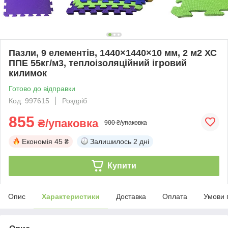
Пазли, 9 елементів, 1440×1440×10 мм, 2 м2 ХС
ППЕ 55кг/м3, теплоізоляційний ігровий
килимок
Готово до відправки
Код: 997615
Роздріб
855
₴/упаковка
900 ₴/упаковка
Економія
45 ₴
Залишилось
2 дні
Купити
Опис
Характеристики
Доставка
Оплата
Умови 