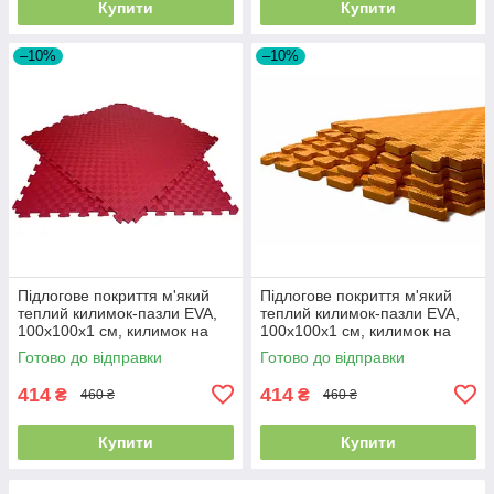
Купити
Купити
–10%
–10%
Підлогове покриття м'який
Підлогове покриття м'який
теплий килимок-пазли EVA,
теплий килимок-пазли EVA,
100х100х1 см, килимок на
100х100х1 см, килимок на
підлогу для дітей, Червоний
підлогу для дітей,
Готово до відправки
Готово до відправки
Помаранчевий
414
414
₴
₴
460 ₴
460 ₴
Купити
Купити