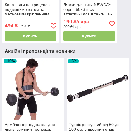
Канат тяги на трицепс з
Лямки для тяги NEWDAY,
подвійним хватом та
чорні, 60×3.5 см,
металевим кріпленням
атлетичні для штанги EF-
для блочного тренажера,
0030
190
₴/пара
TA-2728
494
₴
520 ₴
200 ₴/пара
Купити
Купити
Акційні пропозиції та новинки
–10%
–5%
Армбластер підставка для
Турнік розсувний від 60 до
ліктів, зручний тренажер
100 см, у дверний отвір,