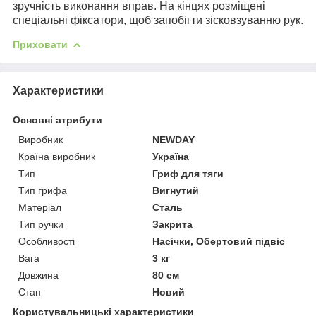
зручність виконання вправ. На кінцях розміщені
спеціальні фіксатори, щоб запобігти зісковзуванню рук.
Приховати
Характеристики
Основні атрибути
Виробник
NEWDAY
Країна виробник
Україна
Тип
Гриф для тяги
Тип грифа
Вигнутий
Матеріал
Сталь
Тип ручки
Закрита
Особливості
Насічки, Обертовий підвіс
Вага
3 кг
Довжина
80 см
Стан
Новий
Користувальницькі характеристики