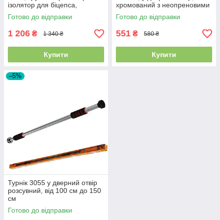
ізолятор для біцепса,
хромований з неопреновими
"Record", чорний
вставками, «Record», FI-2542
Готово до відправки
Готово до відправки
1 206
551
₴
₴
1 340 ₴
580 ₴
Купити
Купити
–5%
Турнік 3055 у дверний отвір
розсувний, від 100 см до 150
см
Готово до відправки