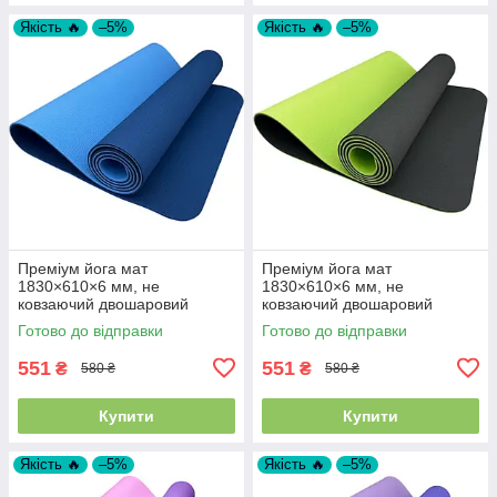
Якість 🔥
–5%
Якість 🔥
–5%
Преміум йога мат
Преміум йога мат
1830×610×6 мм, не
1830×610×6 мм, не
ковзаючий двошаровий
ковзаючий двошаровий
килимок для фітнесу, TPE-
килимок для фітнесу, TPE-
Готово до відправки
Готово до відправки
ТС, синій верх/блакитний низ
ТС, чорний верх/салатний
низ
551
551
₴
₴
580 ₴
580 ₴
Купити
Купити
Якість 🔥
–5%
Якість 🔥
–5%