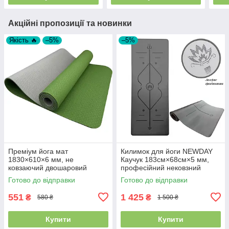
Акційні пропозиції та новинки
Якість 🔥
–5%
–5%
Преміум йога мат
Килимок для йоги NEWDAY
1830×610×6 мм, не
Каучук 183см×68см×5 мм,
ковзаючий двошаровий
професійний нековзний
килимок для фітнесу, TPE-
Готово до відправки
Готово до відправки
ТС, зелений верх/сірий низ
551
1 425
₴
₴
580 ₴
1 500 ₴
Купити
Купити