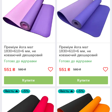
Преміум йога мат
Преміум йога мат
1830×610×6 мм, не
1830×610×6 мм, не
ковзаючий двошаровий
ковзаючий двошаровий
килимок для фітнесу, TPE-
килимок для фітнесу, TPE-
Готово до відправки
Готово до відправки
ТС, фіолетовий верх/
ТС, блакитний верх/бузковий
рожевий низ
низ
551
551
₴
₴
580 ₴
580 ₴
Купити
Купити
Якість 🔥
–5%
Якість 🔥
–5%