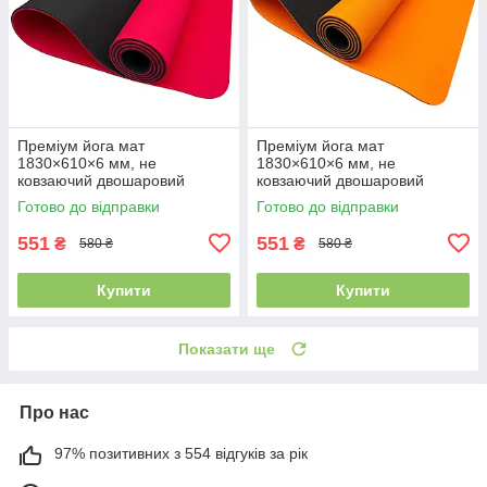
Преміум йога мат
Преміум йога мат
1830×610×6 мм, не
1830×610×6 мм, не
ковзаючий двошаровий
ковзаючий двошаровий
килимок для фітнесу, TPE-
килимок для фітнесу, TPE-
Готово до відправки
Готово до відправки
ТС, червоний верх/чорний
ТС, жовтогарячий верх/
низ
чорний низ
551
551
₴
₴
580 ₴
580 ₴
Купити
Купити
Показати ще
Про нас
97% позитивних з 554 відгуків за рік