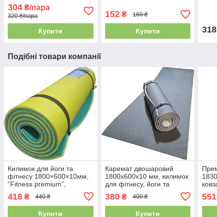
опо
304
₴/пара
152
₴
160 ₴
320 ₴/пара
318
Купити
Купити
Подібні товари компанії
Килимок для йоги та
Каремат двошаровий
Прем
фітнесу 1800×600×10мм,
1800х600х10 мм, килимок
1830
“Fitness premium”,
для фітнесу, йоги та
ков
двошаровий, Туреччина,
активного відпочинку
кили
418
380
551
₴
₴
440 ₴
400 ₴
колір - жовтий/бірюзовий
"Fitness mat", Графіт/Білий
ТС, 
чорн
Купити
Купити