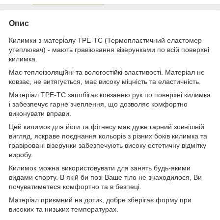
Опис
Килимки з матеріалу TPE-TC (Термопластичний еластомер
утеплювач) - мають гравіювання візерунками по всій поверхні
килимка.
Має теплоізоляційні та вологостійкі властивості. Матеріал не
ковзає, не витягується, має високу міцність та еластичність.
Матеріал TPE-TC запобігає ковзанню рук по поверхні килимка
і забезпечує гарне зчеплення, що дозволяє комфортно
виконувати вправи.
Цей килимок для йоги та фітнесу має дуже гарний зовнішній
вигляд, яскраве поєднання кольорів з різних боків килимка та
гравіровані візерунки забезпечують високу естетичну відмітку
виробу.
Килимок можна використовувати для занять будь-якими
видами спорту. В якій би позі Ваше тіло не знаходилося, Ви
почуватиметеся комфортно та в безпеці.
Матеріал приємний на дотик, добре зберігає форму при
високих та низьких температурах.