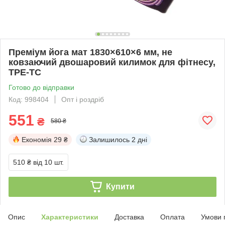
Преміум йога мат 1830×610×6 мм, не
ковзаючий двошаровий килимок для фітнесу,
TPE-ТС
Готово до відправки
Код: 998404
Опт і роздріб
551
₴
580 ₴
Економія
29 ₴
Залишилось
2 дні
510 ₴
від 10 шт.
Купити
Опис
Характеристики
Доставка
Оплата
Умови 