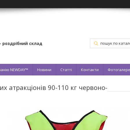
– роздрібний склад
мпанію NEWDAY™
Новини
Статті
Контакти
Фотогалер
х атракціонів 90-110 кг червоно-