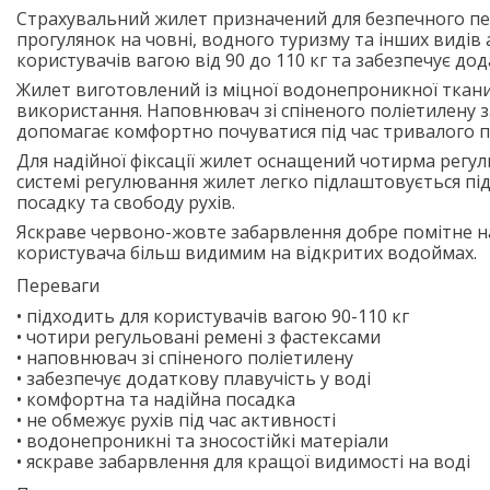
Страхувальний жилет призначений для безпечного пере
прогулянок на човні, водного туризму та інших виді
користувачів вагою від 90 до 110 кг та забезпечує дод
Жилет виготовлений із міцної водонепроникної тканин
використання. Наповнювач зі спіненого поліетилену з
допомагає комфортно почуватися під час тривалого п
Для надійної фіксації жилет оснащений чотирма регу
системі регулювання жилет легко підлаштовується п
посадку та свободу рухів.
Яскраве червоно-жовте забарвлення добре помітне на
користувача більш видимим на відкритих водоймах.
Переваги
• підходить для користувачів вагою 90-110 кг
• чотири регульовані ремені з фастексами
• наповнювач зі спіненого поліетилену
• забезпечує додаткову плавучість у воді
• комфортна та надійна посадка
• не обмежує рухів під час активності
• водонепроникні та зносостійкі матеріали
• яскраве забарвлення для кращої видимості на воді