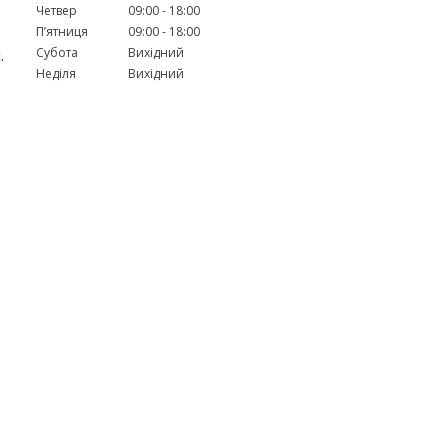
Четвер
09:00
18:00
Пʼятниця
09:00
18:00
.
Субота
Вихідний
Неділя
Вихідний