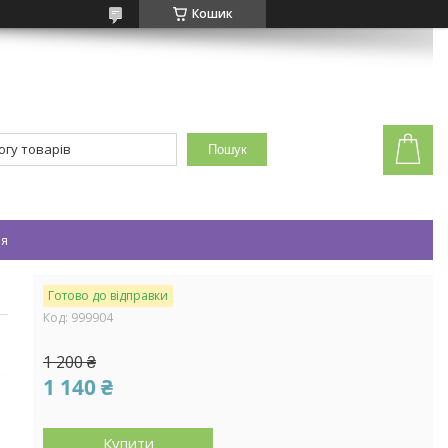
Кошик
Пошук
ея
Готово до відправки
Код:
999904
1 200 ₴
1 140 ₴
Купити