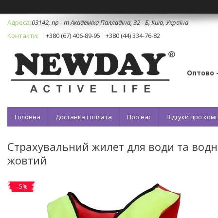
03142, пр - т Академіка Палладіна, 32 - Б, Київ, Україна
+380 (67) 406-89-95
+380 (44) 334-76-82
Оптово 
Головна
Доставка і оплата
Про нас
Відгуки про ко
Страхувальний жилет для води та водни
жовтий
–5%