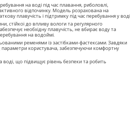
бування на воді під час плавання, риболовлі,
в активного відпочинку. Модель розрахована на
аткову плавучість і підтримку під час перебування у воді
и, стійкої до впливу вологи та регулярного
абезпечує необхідну плавучість, не вбирає воду та
еребування на водоймі.
льованими ременями із застібками-фастексами. Завдяки
ід параметри користувача, забезпечуючи комфортну
 воді, що підвищує рівень безпеки та робить