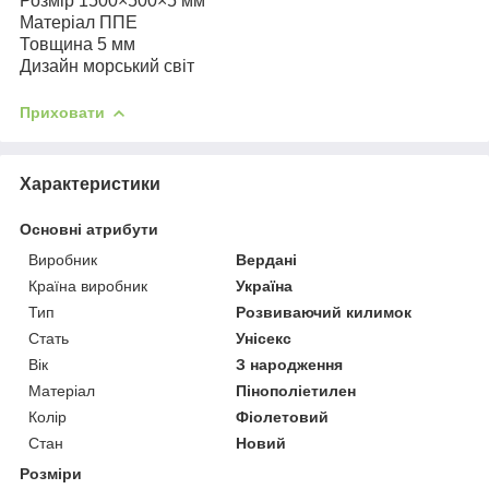
Розмір 1500×500×5 мм
Матеріал ППЕ
Товщина 5 мм
Дизайн морський світ
Приховати
Характеристики
Основні атрибути
Виробник
Вердані
Країна виробник
Україна
Тип
Розвиваючий килимок
Стать
Унісекс
Вік
З народження
Матеріал
Пінополіетилен
Колір
Фіолетовий
Стан
Новий
Розміри