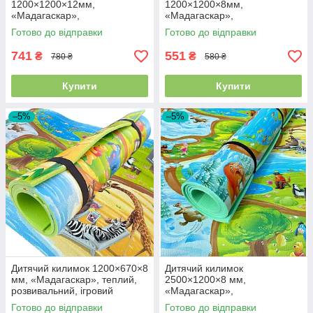
1200×1200×12мм,
1200×1200×8мм,
«Мадагаскар»,
«Мадагаскар»,
теплоізоляційний,
теплоізоляційний,
Готово до відправки
Готово до відправки
розвиваючий ігровий килимок
розвиваючий ігровий килимок
741
551
₴
₴
780 ₴
580 ₴
Купити
Купити
–5%
–5%
Дитячий килимок 1200×670×8
Дитячий килимок
мм, «Мадагаскар», теплий,
2500×1200×8 мм,
розвивальний, ігровий
«Мадагаскар»,
килимок
теплоізоляційний,
Готово до відправки
Готово до відправки