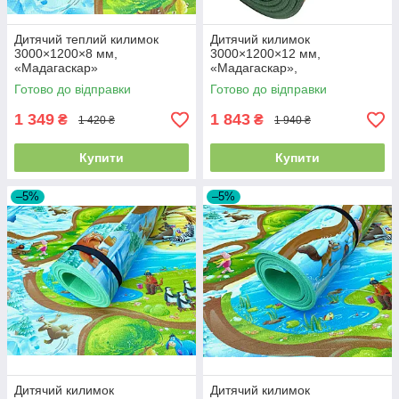
Дитячий теплий килимок
Дитячий килимок
3000×1200×8 мм,
3000×1200×12 мм,
«Мадагаскар»
«Мадагаскар»,
теплоізоляційний,
Готово до відправки
Готово до відправки
розвивальний, ігровий
килимок
1 349
1 843
₴
₴
1 420 ₴
1 940 ₴
Купити
Купити
–5%
–5%
Дитячий килимок
Дитячий килимок