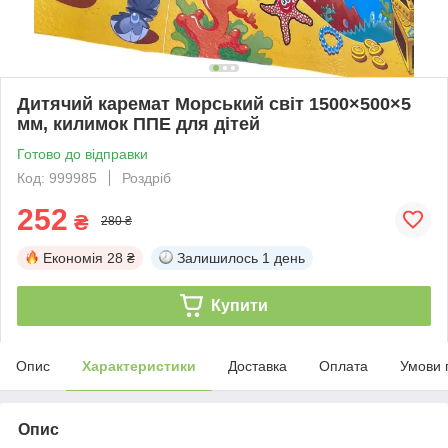
Дитячий каремат Морський світ 1500×500×5
мм, килимок ППЕ для дітей
Готово до відправки
Код: 999985
Роздріб
252
₴
280 ₴
Економія
28 ₴
Залишилось
1 день
Купити
Опис
Характеристики
Доставка
Оплата
Умови 
Опис