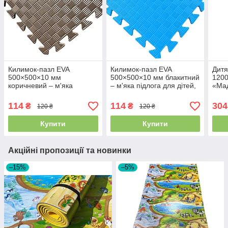
Килимок-пазл EVA
Килимок-пазл EVA
Дитя
500×500×10 мм
500×500×10 мм блакитний
120
коричневий – м'яка
– м'яка підлога для дітей,
«Мад
підлога для дітей, садків
садків та ігрових кімнат,
розв
та ігрових кімнат,
ES:50501
кил
114
114
304
₴
₴
120 ₴
120 ₴
ES:50501
Купити
Купити
Акційні пропозиції та новинки
–15%
–5%