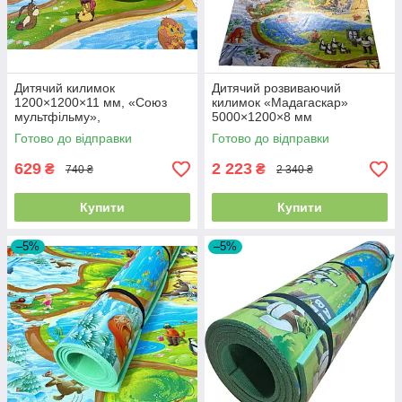
Дитячий килимок
Дитячий розвиваючий
1200×1200×11 мм, «Союз
килимок «Мадагаскар»
мультфільму»,
5000×1200×8 мм
теплоізоляційний,
Готово до відправки
Готово до відправки
розвивальний, ігровий
килимок.
629
2 223
₴
₴
740 ₴
2 340 ₴
Купити
Купити
–5%
–5%