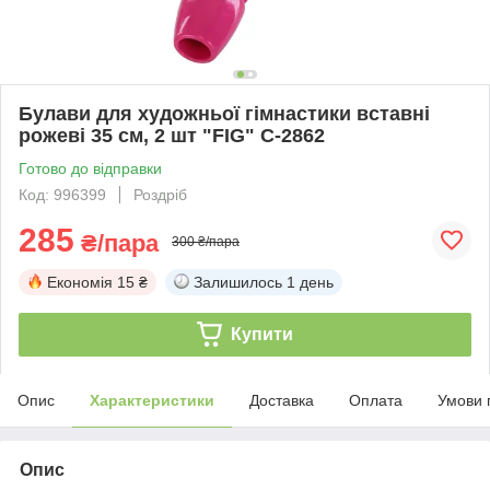
Булави для художньої гімнастики вставні
рожеві 35 см, 2 шт "FIG" C-2862
Готово до відправки
Код: 996399
Роздріб
285
₴/пара
300 ₴/пара
Економія
15 ₴
Залишилось
1 день
Купити
Опис
Характеристики
Доставка
Оплата
Умови 
Опис