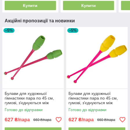
Купити
Купити
Акційні пропозиції та новинки
–5%
–5%
Булави для художньої
Булави для художньої
гімнастики пара по 45 см,
гімнастики пара по 45 см,
гумові, з'єднуються між
гумові, з'єднуються між
собою, Рожевий/Лайм
собою, Рожевий/Жовтий
Готово до відправки
Готово до відправки
627
627
₴/пара
₴/пара
660 ₴/пара
660 ₴/пара