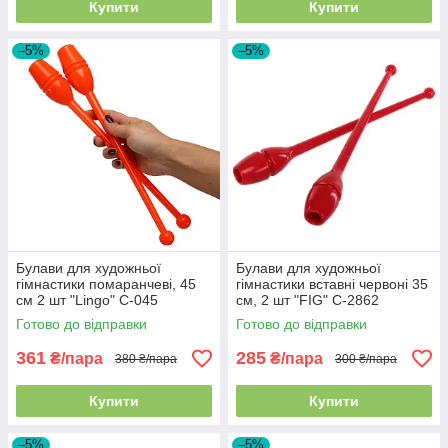
Купити
Купити
–5%
–5%
Булави для художньої
Булави для художньої
гімнастики помаранчеві, 45
гімнастики вставні червоні 35
см 2 шт "Lingo" C-045
см, 2 шт "FIG" C-2862
Готово до відправки
Готово до відправки
361
285
₴/пара
₴/пара
380 ₴/пара
300 ₴/пара
Купити
Купити
–5%
–5%