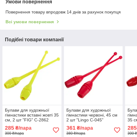
Умови повернення
Повернення товару впродовж 14 днів за рахунок покупця
Всі умови повернення
Подібні товари компанії
Булави для художньої
Булави для художньої
Була
гімнастики вставні жовті 35
гімнастики червоні, 45 см
гімн
см, 2 шт "FIG" C-2862
2 шт "Lingo C-045"
35 с
285
361
285
₴/пара
₴/пара
300 ₴/пара
380 ₴/пара
300 