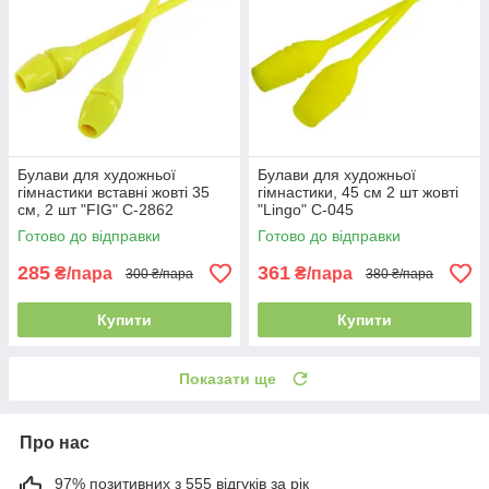
Булави для художньої
Булави для художньої
гімнастики вставні жовті 35
гімнастики, 45 см 2 шт жовті
см, 2 шт "FIG" C-2862
"Lingo" C-045
Готово до відправки
Готово до відправки
285
361
₴/пара
₴/пара
300 ₴/пара
380 ₴/пара
Купити
Купити
Показати ще
Про нас
97% позитивних з 555 відгуків за рік