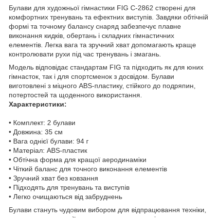
Булави для художньої гімнастики FIG C-2862 створені для
комфортних тренувань та ефектних виступів. Завдяки обтічній
формі та точному балансу снаряд забезпечує плавне
виконання кидків, обертань і складних гімнастичних
елементів. Легка вага та зручний хват допомагають краще
контролювати рухи під час тренувань і змагань.
Модель відповідає стандартам FIG та підходить як для юних
гімнасток, так і для спортсменок з досвідом. Булави
виготовлені з міцного ABS-пластику, стійкого до подряпин,
потертостей та щоденного використання.
Характеристики:
• Комплект: 2 булави
• Довжина: 35 см
• Вага однієї булави: 94 г
• Матеріал: ABS-пластик
• Обтічна форма для кращої аеродинаміки
• Чіткий баланс для точного виконання елементів
• Зручний хват без ковзання
• Підходять для тренувань та виступів
• Легко очищаються від забруднень
Булави стануть чудовим вибором для відпрацювання техніки,