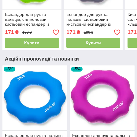
Еспандер для рук та
Еспандер для рук та
Кист
пальців, силіконовий
пальців, силіконовий
силі
кистьовий еспандер із
кистьовий еспандер із
кіль
зручним хватом, JELLO,
зручним хватом, JELLO,
нава
171
171
171
₴
₴
180 ₴
180 ₴
навантаження 40LB, 18 кг
навантаження 20LB, 9 кг,
кг, 
FI-1786
Купити
Купити
Акційні пропозиції та новинки
–5%
–5%
Еспандер для рук та пальців,
Еспандер для рук та пальців,