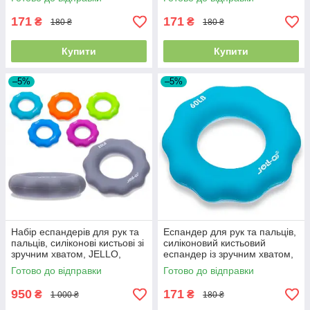
9 кг, FI-1786
22,5 кг
171
171
₴
₴
180 ₴
180 ₴
Купити
Купити
–5%
–5%
Набір еспандерів для рук та
Еспандер для рук та пальців,
пальців, силіконові кистьові зі
силіконовий кистьовий
зручним хватом, JELLO,
еспандер із зручним хватом,
навантаження 4,5 - 27 кг
JELLO, навантаження 60LB,
Готово до відправки
Готово до відправки
27 кг
950
171
₴
₴
1 000 ₴
180 ₴