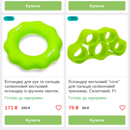
Купити
Купити
–5%
–5%
Еспандер для рук та пальців,
Еспандер кистьовий "соти"
силіконовий кистьовий
для пальців силіконовий
еспандер із зручним хватом,
тренажер, Салатовий, FI-
JELLO, навантаження 40LB,
6871
Готово до відправки
Готово до відправки
18 кг
171
76
₴
₴
180 ₴
80 ₴
Купити
Купити