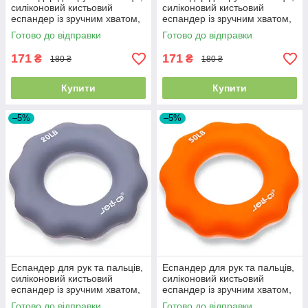
силіконовий кистьовий
силіконовий кистьовий
еспандер із зручним хватом,
еспандер із зручним хватом,
JELLO, навантаження 30LB,
JELLO, навантаження 10LB,
Готово до відправки
Готово до відправки
13,5 кг
4,5 кг
171
171
₴
₴
180 ₴
180 ₴
Купити
Купити
–5%
–5%
Еспандер для рук та пальців,
Еспандер для рук та пальців,
силіконовий кистьовий
силіконовий кистьовий
еспандер із зручним хватом,
еспандер із зручним хватом,
JELLO, навантаження 20LB,
JELLO, навантаження 50LB,
Готово до відправки
Готово до відправки