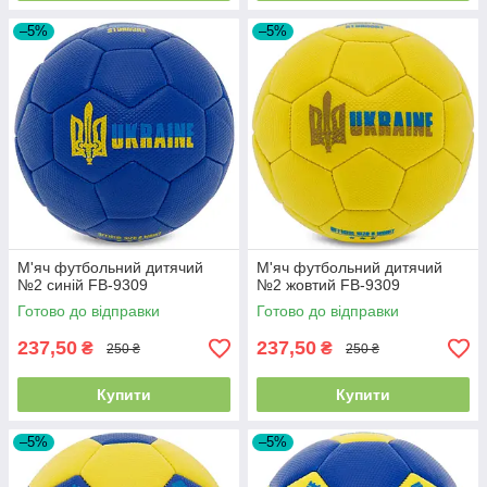
–5%
–5%
М'яч футбольний дитячий
М'яч футбольний дитячий
№2 синій FB-9309
№2 жовтий FB-9309
Готово до відправки
Готово до відправки
237,50
237,50
₴
₴
250 ₴
250 ₴
Купити
Купити
–5%
–5%