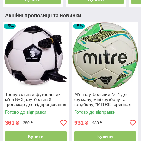
Акційні пропозиції та новинки
–5%
–5%
Тренувальний футбольний
М'яч футбольний № 4 для
м'яч № 3, футбольний
футзалу, міні футболу та
тренажер для відпрацювання
гандболу, "MITRE" оригінал,
ударів, FB-6883-3
Індія
Готово до відправки
Готово до відправки
361
931
₴
₴
380 ₴
980 ₴
Купити
Купити