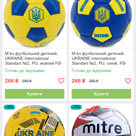
М'яч футбольний дитячий,
М'яч футбольний дитячий,
UKRAINE International
UKRAINE International
Standart №2, PU, жовтий FB-
Standart №2, PU, синій, FB-
9310
9310
Готово до відправки
Готово до відправки
266
266
₴
₴
280 ₴
280 ₴
Купити
Купити
–5%
–5%