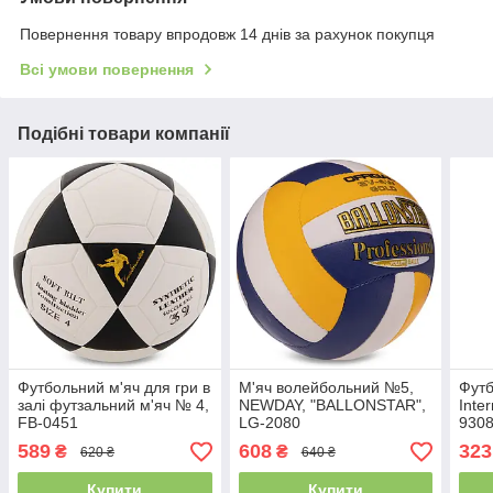
Повернення товару впродовж 14 днів за рахунок покупця
Всі умови повернення
Подібні товари компанії
Футбольний м'яч для гри в
М'яч волейбольний №5,
Футб
залі футзальний м'яч № 4,
NEWDAY, "BALLONSTAR",
Inte
FB-0451
LG-2080
9308
589
608
323
₴
₴
620 ₴
640 ₴
Купити
Купити