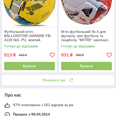
Футбольний м'яч
М'яч футбольний № 4 для
BALLONSTAR UKRAINE FB-
футзалу, міні футболу та
4118 №5, PU, жовтий,
гандболу, "MITRE" оригінал,
Пакистан
Індія червоний
Готово до відправки
Готово до відправки
513
931
₴
₴
540 ₴
980 ₴
Купити
Купити
Показати ще
Про нас
97% позитивних з 562 відгуків за рік
Працює з 06.04.2014