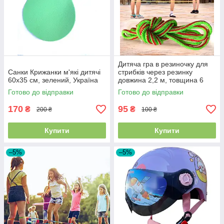
Дитяча гра в резиночку для
Санки Крижанки м'які дитячі
стрибків через резинку
60х35 см, зелений, Україна
довжина 2,2 м, товщина 6
мм, салатова/червона
Готово до відправки
Готово до відправки
170
95
₴
₴
200 ₴
100 ₴
Купити
Купити
–5%
–5%