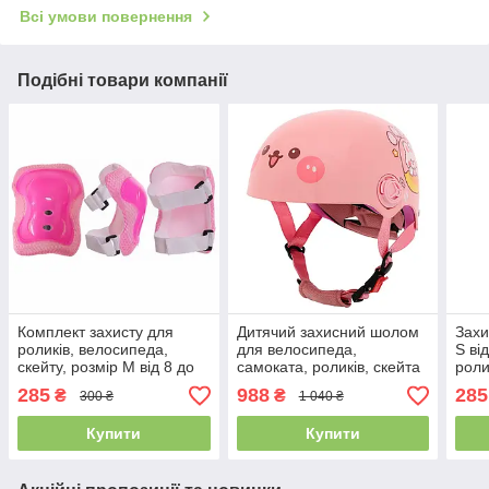
Всі умови повернення
Подібні товари компанії
Комплект захисту для
Дитячий захисний шолом
Захи
роликів, велосипеда,
для велосипеда,
S ві
скейту, розмір M від 8 до
самоката, роликів, скейта
роли
12 років, для дівчаток,
та мото-їзди, шолом для
вело
285
988
285
₴
₴
300 ₴
1 040 ₴
Рожевий, SK3451
катання дітей FGN M-518
захи
рожевий
Черв
Купити
Купити