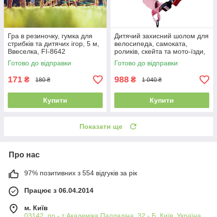
Гра в резиночку, гумка для
Дитячий захисний шолом для
стрибків та дитячих ігор, 5 м,
велосипеда, самоката,
Ввеселка, FI-8642
роликів, скейта та мото-їзди,
шолом для катання дітей
Готово до відправки
Готово до відправки
FGN M-518 фіолетовий
171
988
₴
₴
180 ₴
1 040 ₴
Купити
Купити
Показати ще
Про нас
97% позитивних з 554 відгуків за рік
Працює з 06.04.2014
м. Київ
03142, пр - т Академіка Палладіна, 32 - Б, Київ, Україна