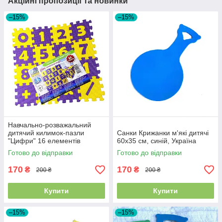
Акційні пропозиції та новинки
–15%
–15%
Навчально-розважальний
дитячий килимок-пазли
Санки Крижанки м'які дитячі
"Цифри" 16 елементів
60х35 см, синій, Україна
Готово до відправки
Готово до відправки
170
170
₴
₴
200 ₴
200 ₴
Купити
Купити
–15%
–15%