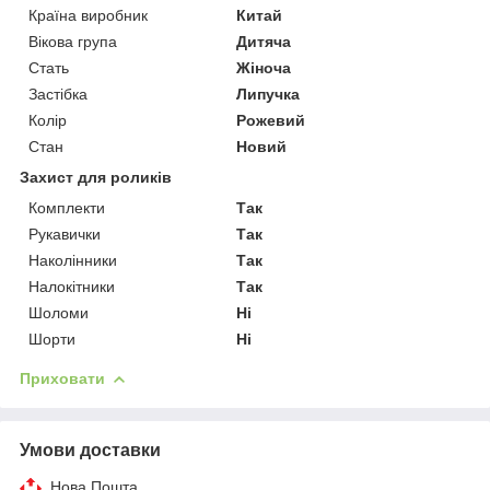
Країна виробник
Китай
Вікова група
Дитяча
Стать
Жіноча
Застібка
Липучка
Колір
Рожевий
Стан
Новий
Захист для роликів
Комплекти
Так
Рукавички
Так
Наколінники
Так
Налокітники
Так
Шоломи
Ні
Шорти
Ні
Приховати
Умови доставки
Нова Пошта