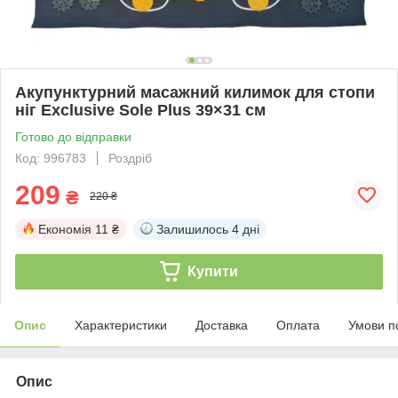
Акупунктурний масажний килимок для стопи
ніг Exclusive Sole Plus 39×31 см
Готово до відправки
Код: 996783
Роздріб
209
₴
220 ₴
Економія
11 ₴
Залишилось
4 дні
Купити
Опис
Характеристики
Доставка
Оплата
Умови п
Опис