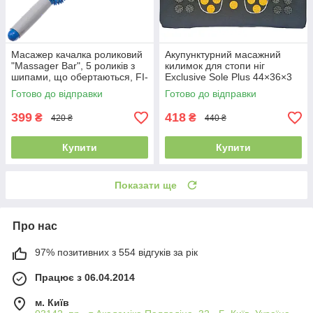
Масажер качалка роликовий
Акупунктурний масажний
"Massager Bar", 5 роликів з
килимок для стопи ніг
шипами, що обертаються, FI-
Exclusive Sole Plus 44×36×3
1794
см, SF-8167
Готово до відправки
Готово до відправки
399
418
₴
₴
420 ₴
440 ₴
Купити
Купити
Показати ще
Про нас
97% позитивних з 554 відгуків за рік
Працює з 06.04.2014
м. Київ