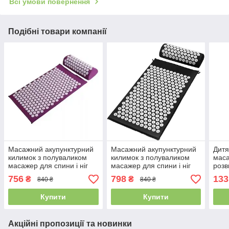
Всі умови повернення
Подібні товари компанії
Масажний акупунктурний
Масажний акупунктурний
Дитя
килимок з полуваликом
килимок з полуваликом
маса
масажер для спини і ніг
масажер для спини і ніг
розв
Аплікатор Кузнєцова,
Аплікатор Кузнєцова,
мото
756
798
133
₴
₴
840 ₴
840 ₴
Бордовий
Чорний
м'яч
Купити
Купити
Акційні пропозиції та новинки