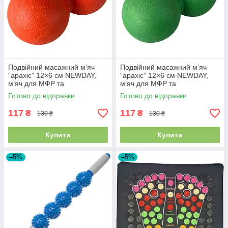
Подвійний масажний м’яч
Подвійний масажний м’яч
“арахіс” 12×6 см NEWDAY,
“арахіс” 12×6 см NEWDAY,
м’яч для МФР та
м’яч для МФР та
самомасажу, помаранчевий
самомасажу, зелений SF-
Готово до відправки
Готово до відправки
SF-9591
9614
117
117
₴
₴
130 ₴
130 ₴
Купити
Купити
–5%
–5%