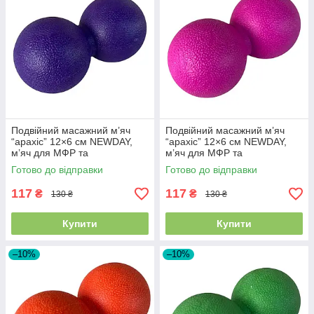
Подвійний масажний м’яч
Подвійний масажний м’яч
“арахіс” 12×6 см NEWDAY,
“арахіс” 12×6 см NEWDAY,
м’яч для МФР та
м’яч для МФР та
самомасажу, фіолетовий SF-
самомасажу, рожевий SF-
Готово до відправки
Готово до відправки
9607
9584
117
117
₴
₴
130 ₴
130 ₴
Купити
Купити
–10%
–10%