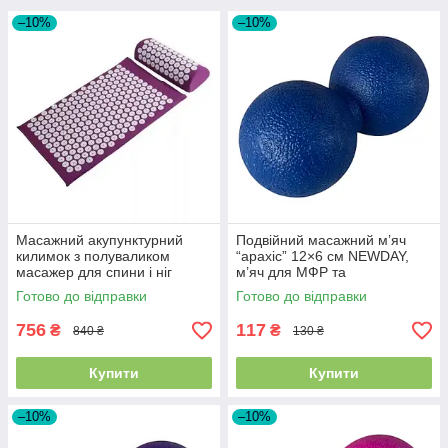
–10%
–10%
Масажний акупунктурний
Подвійний масажний м’яч
килимок з полуваликом
“арахіс” 12×6 см NEWDAY,
масажер для спини і ніг
м’яч для МФР та
Аплікатор Кузнєцова,
самомасажу, синій SF-9430
Готово до відправки
Готово до відправки
Бордовий
756
117
₴
₴
840 ₴
130 ₴
Купити
Купити
–10%
–10%