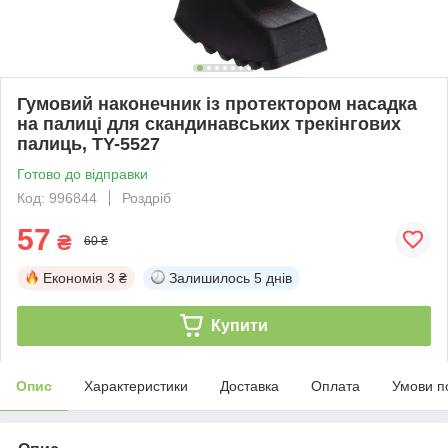
Гумовий наконечник із протектором насадка
на палиці для скандинавських трекінгових
палиць, TY-5527
Готово до відправки
Код: 996844
Роздріб
57
₴
60 ₴
Економія
3 ₴
Залишилось
5 днів
Купити
Опис
Характеристики
Доставка
Оплата
Умови п