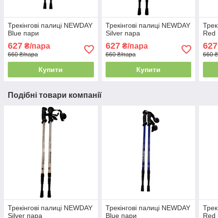
Трекінгові палиці NEWDAY
Трекінгові палиці NEWDAY
Трек
Blue пари
Silver пара
Red
627
627
627
₴/пара
₴/пара
660 ₴/пара
660 ₴/пара
660 
Купити
Купити
Подібні товари компанії
Трекінгові палиці NEWDAY
Трекінгові палиці NEWDAY
Трек
Silver пара
Blue пари
Red