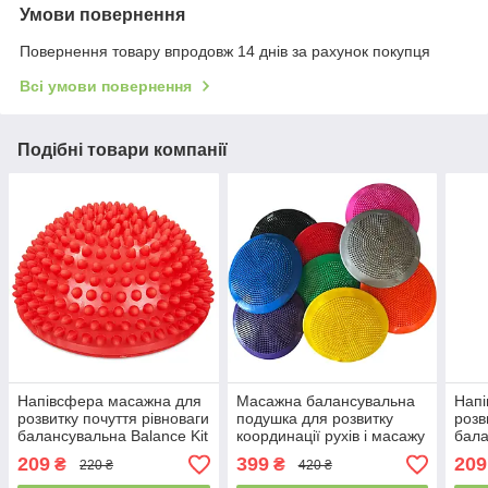
Умови повернення
Повернення товару впродовж 14 днів за рахунок покупця
Всі умови повернення
Подібні товари компанії
Напівсфера масажна для
Масажна балансувальна
Напі
розвитку почуття рівноваги
подушка для розвитку
розв
балансувальна Balance Kit
координації рухів і масажу
бала
FI-0830 діаметр 16см
ступень, диск
FI-0
209
399
209
₴
₴
220 ₴
420 ₴
Червоний
балансувальний
Зел