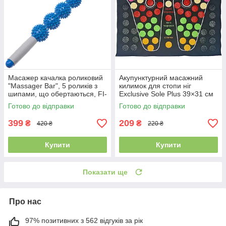
Масажер качалка роликовий
Акупунктурний масажний
"Massager Bar", 5 роликів з
килимок для стопи ніг
шипами, що обертаються, FI-
Exclusive Sole Plus 39×31 см
1794
Готово до відправки
Готово до відправки
399
209
₴
₴
420 ₴
220 ₴
Купити
Купити
Показати ще
Про нас
97% позитивних з 562 відгуків за рік