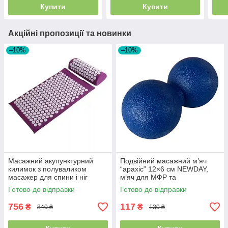
Купити
Купити
Акційні пропозиції та новинки
–10%
–10%
Масажний акупунктурний
Подвійний масажний м’яч
килимок з полуваликом
“арахіс” 12×6 см NEWDAY,
масажер для спини і ніг
м’яч для МФР та
Аплікатор Кузнєцова,
самомасажу, синій SF-9430
Готово до відправки
Готово до відправки
Бордовий
756
117
₴
₴
840 ₴
130 ₴