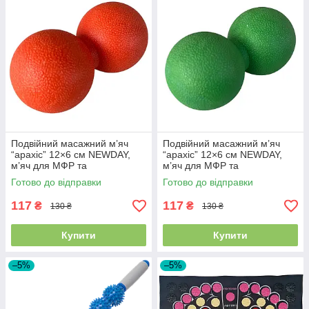
Подвійний масажний м’яч
Подвійний масажний м’яч
“арахіс” 12×6 см NEWDAY,
“арахіс” 12×6 см NEWDAY,
м’яч для МФР та
м’яч для МФР та
самомасажу, помаранчевий
самомасажу, зелений SF-
Готово до відправки
Готово до відправки
SF-9591
9614
117
117
₴
₴
130 ₴
130 ₴
Купити
Купити
–5%
–5%