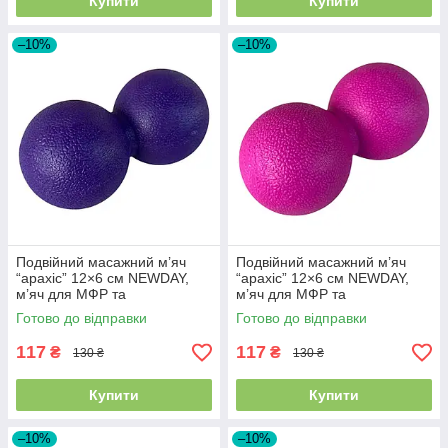
Купити
Купити
–10%
–10%
Подвійний масажний м’яч
Подвійний масажний м’яч
“арахіс” 12×6 см NEWDAY,
“арахіс” 12×6 см NEWDAY,
м’яч для МФР та
м’яч для МФР та
самомасажу, фіолетовий SF-
самомасажу, рожевий SF-
Готово до відправки
Готово до відправки
9607
9584
117
117
₴
₴
130 ₴
130 ₴
Купити
Купити
–10%
–10%