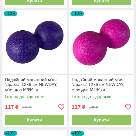
Купити
Купити
–10%
–10%
Подвійний масажний м’яч
Подвійний масажний м’яч
“арахіс” 12×6 см NEWDAY,
“арахіс” 12×6 см NEWDAY,
м’яч для МФР та
м’яч для МФР та
самомасажу, фіолетовий SF-
самомасажу, рожевий SF-
Готово до відправки
Готово до відправки
9607
9584
117
117
₴
₴
130 ₴
130 ₴
Купити
Купити
–10%
–10%