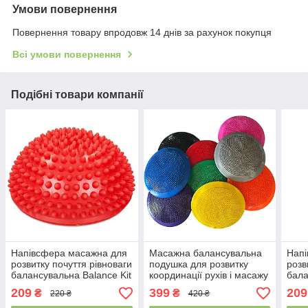
Умови повернення
Повернення товару впродовж 14 днів за рахунок покупця
Всі умови повернення
Подібні товари компанії
Напівсфера масажна для
Масажна балансувальна
Напі
розвитку почуття рівноваги
подушка для розвитку
розв
балансувальна Balance Kit
координації рухів і масажу
бала
FI-0830 діаметр 16см
ступень, диск
FI-0
209
399
209
₴
₴
220 ₴
420 ₴
Червоний
балансувальний
Зел