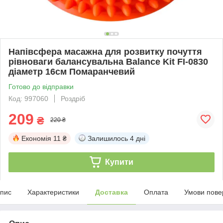
Напівсфера масажна для розвитку почуття
рівноваги балансувальна Balance Kit FI-0830
діаметр 16см Помаранчевий
Готово до відправки
Код: 997060
Роздріб
209
₴
220 ₴
Економія
11 ₴
Залишилось
4 дні
Купити
пис
Характеристики
Доставка
Оплата
Умови пове