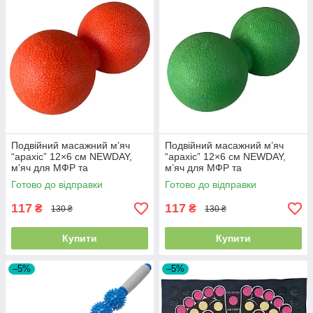
Подвійний масажний м’яч
Подвійний масажний м’яч
“арахіс” 12×6 см NEWDAY,
“арахіс” 12×6 см NEWDAY,
м’яч для МФР та
м’яч для МФР та
самомасажу, помаранчевий
самомасажу, зелений SF-
Готово до відправки
Готово до відправки
SF-9591
9614
117
117
₴
₴
130 ₴
130 ₴
Купити
Купити
–5%
–5%