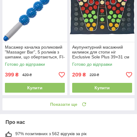
Масажер качалка роликовий
Акупунктурний масажний
"Massager Bar", 5 роликів з
килимок для стопи ніг
шипами, що обертаються, FI-
Exclusive Sole Plus 39×31 см
1794
Готово до відправки
Готово до відправки
399
209
₴
₴
420 ₴
220 ₴
Купити
Купити
Показати ще
Про нас
97% позитивних з 562 відгуків за рік