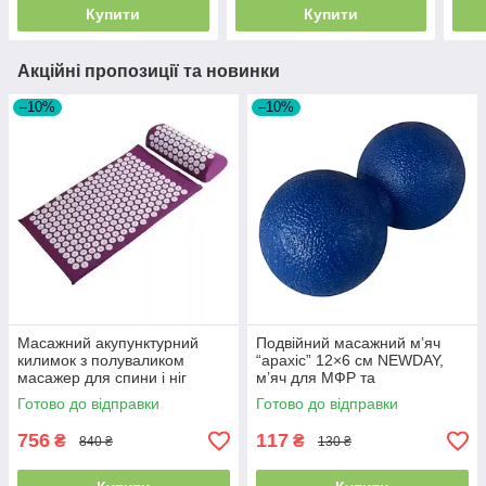
Купити
Купити
Акційні пропозиції та новинки
–10%
–10%
Масажний акупунктурний
Подвійний масажний м’яч
килимок з полуваликом
“арахіс” 12×6 см NEWDAY,
масажер для спини і ніг
м’яч для МФР та
Аплікатор Кузнєцова,
самомасажу, синій SF-9430
Готово до відправки
Готово до відправки
Бордовий
756
117
₴
₴
840 ₴
130 ₴