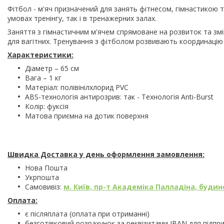
Фітбол - м'яч призначений для занять фітнесом, гімнастикою 
умовах тренінгу, так і в тренажерних залах.
Заняття з гімнастичним м'ячем спрямоване на розвиток та зміц
для вагітних. Тренування з фітболом розвивають координацію 
Характеристики:
Діаметр – 65 см
Вага – 1 кг
Матеріал: полівінілхлорид PVC
ABS-технологія антирозрив: так - Технологія Anti-Burst
Колір: фуксія
Матова приємна на дотик поверхня
Швидка Доставка у день оформлення замовлення:
Нова Пошта
Укрпошта
Самовивіз:
м. Київ, пр-т Академіка Палладіна, будино
Оплата:
є післяплата (оплата при отриманні)
безготівковий розрахунок за реквізитами IBAN для підпр