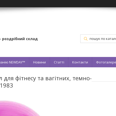
– роздрібний склад
мпанію NEWDAY™
Новини
Статті
Контакти
Фотогалер
 для фітнесу та вагітних, темно-
-1983