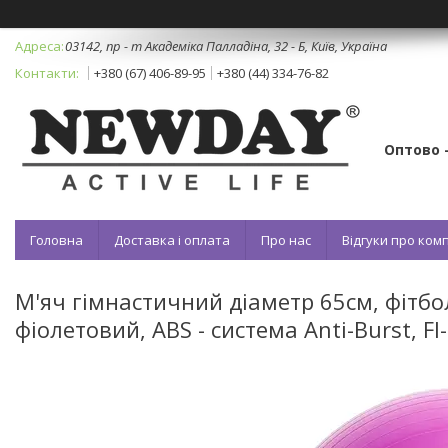
03142, пр - т Академіка Палладіна, 32 - Б, Київ, Україна
+380 (67) 406-89-95
+380 (44) 334-76-82
Оптово 
Головна
Доставка і оплата
Про нас
Відгуки про ко
М'яч гімнастичний діаметр 65см, фітбол
фіолетовий, ABS - система Anti-Burst, FI