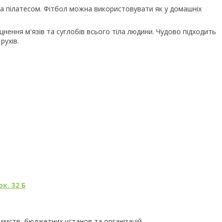
та пілатесом. Фітбол можна використовувати як у домашніх
нення м'язів та суглобів всього тіла людини. Чудово підходить
рухів.
к. 32 Б
иємств, бюджетних установ та організацій