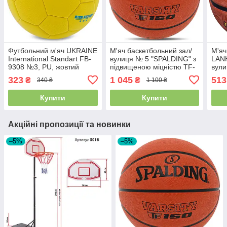
Футбольний м'яч UKRAINE
М'яч баскетбольний зал/
М'яч
International Standart FB-
вулиця № 5 "SPALDING" з
LANH
9308 №3, PU, жовтий
підвищеною міцністю TF-
вули
150, VARSITY, оранжевий,
кори
323
1 045
513
₴
₴
340 ₴
1 100 ₴
84421Y5
Купити
Купити
Акційні пропозиції та новинки
–5%
–5%