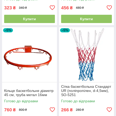
323
456
₴
₴
340 ₴
480 ₴
Купити
Купити
–5%
–5%
Сітка баскетбольна Стандарт
Кільце баскетбольне діаметр
UR (поліпропілен, d-4,5мм),
45 см, труба метал 16мм
SO-5251
Готово до відправки
Готово до відправки
760
266
₴
₴
800 ₴
280 ₴