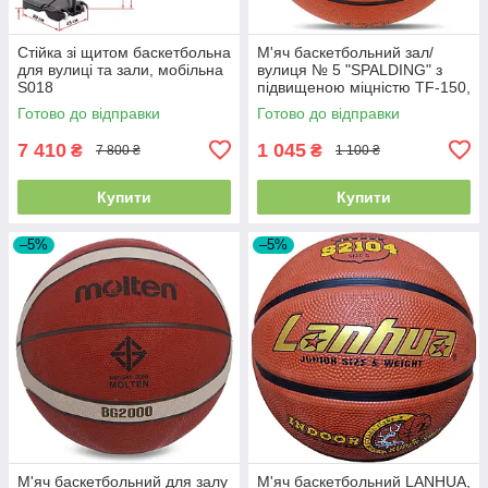
Стійка зі щитом баскетбольна
М'яч баскетбольний зал/
для вулиці та зали, мобільна
вулиця № 5 "SPALDING" з
S018
підвищеною міцністю TF-150,
VARSITY, оранжевий,
Готово до відправки
Готово до відправки
84421Y5
7 410
1 045
₴
₴
7 800 ₴
1 100 ₴
Купити
Купити
–5%
–5%
М'яч баскетбольний для залу
М'яч баскетбольний LANHUA,