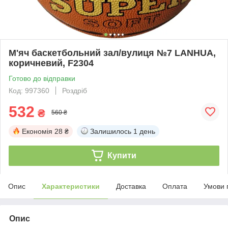
М'яч баскетбольний зал/вулиця №7 LANHUA,
коричневий, F2304
Готово до відправки
Код: 997360
Роздріб
532
₴
560 ₴
Економія
28 ₴
Залишилось
1 день
Купити
Опис
Характеристики
Доставка
Оплата
Умови 
Опис