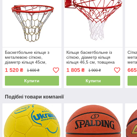
Баскетбольне кільце з
Кільце баскетбольне із
Сітк
металевою сіткою,
сіткою, діаметр кільця
мета
діаметр кільця 45см,
кільця 46,5 см, товщина
мета
труба 16мм
труби 12 мм, SP-Sport C-
1 520
1 805
665
₴
₴
1 600 ₴
1 900 ₴
7035
Купити
Купити
Подібні товари компанії