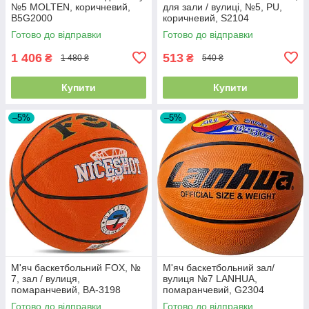
№5 MOLTEN, коричневий,
для зали / вулиці, №5, PU,
B5G2000
коричневий, S2104
Готово до відправки
Готово до відправки
1 406
513
₴
₴
1 480 ₴
540 ₴
Купити
Купити
–5%
–5%
М'яч баскетбольний FOX, №
М'яч баскетбольний зал/
7, зал / вулиця,
вулиця №7 LANHUA,
помаранчевий, BA-3198
помаранчевий, G2304
Готово до відправки
Готово до відправки