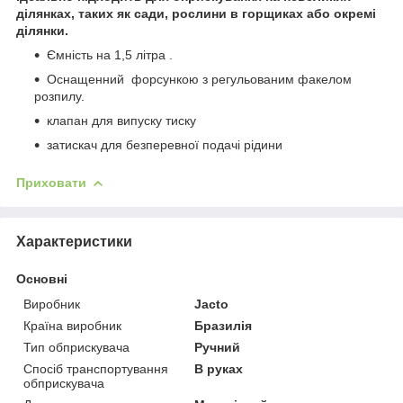
ділянках, таких як сади, рослини в горщиках або окремі
ділянки.
Ємність на 1,5 літра .
Оснащенний форсункою з регульованим факелом
розпилу.
клапан для випуску тиску
затискач для безперевної подачі рідини
Приховати
Характеристики
Основні
Виробник
Jacto
Країна виробник
Бразилія
Тип обприскувача
Ручний
Спосіб транспортування
В руках
обприскувача