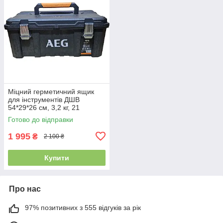
Міцний герметичний ящик
для інструментів ДШВ
54*29*26 см, 3,2 кг, 21
дюймів, 21,5л, великий
Готово до відправки
посилений кейс AEG
1 995
₴
2 100 ₴
Купити
Про нас
97% позитивних з 555 відгуків за рік