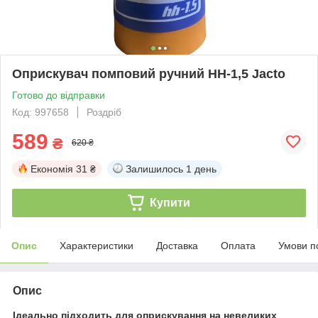
Оприскувач помповий ручний НН-1,5 Jacto
Готово до відправки
Код: 997658
Роздріб
589
₴
620 ₴
Економія
31 ₴
Залишилось
1 день
Купити
Опис
Характеристики
Доставка
Оплата
Умови п
Опис
Ідеально підходить для оприскування на невеликих