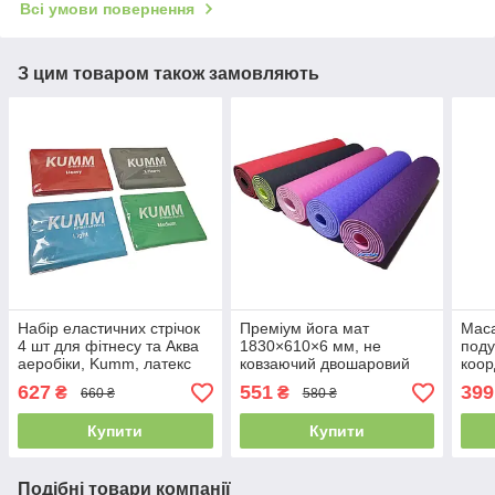
Всі умови повернення
З цим товаром також замовляють
Набір еластичних стрічок
Преміум йога мат
Мас
4 шт для фітнесу та Аква
1830×610×6 мм, не
поду
аеробіки, Kumm, латекс
ковзаючий двошаровий
коор
килимок для фітнесу, TPE-
ступ
627
551
399
₴
₴
660 ₴
580 ₴
ТС
бал
Купити
Купити
Подібні товари компанії