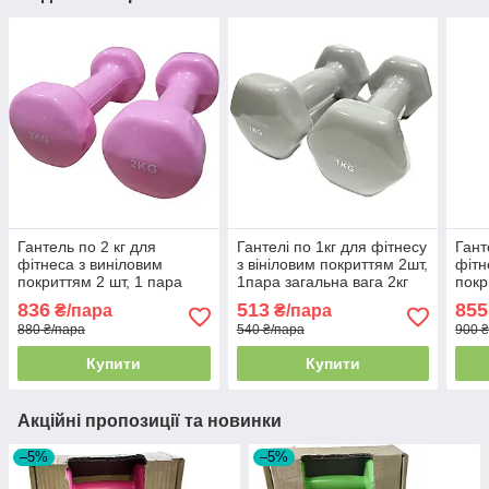
Гантель по 2 кг для
Гантелі по 1кг для фітнесу
Гант
фітнеса з виніловим
з вініловим покриттям 2шт,
фітн
покриттям 2 шт, 1 пара
1пара загальна вага 2кг
покр
загальна вага 4 кг
сірий
зага
836
513
855
₴/пара
₴/пара
рожевий FF51D3A-2kg
880 ₴/пара
540 ₴/пара
900 
Купити
Купити
Акційні пропозиції та новинки
–5%
–5%