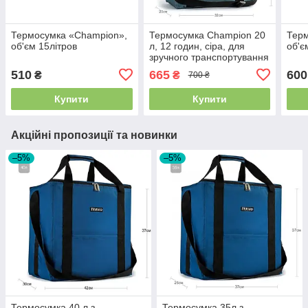
Термосумка «Champion»,
Термосумка Champion 20
Терм
об'єм 15літров
л, 12 годин, сіра, для
об'є
зручного транспортування
та зберігання продуктів,
510
665
600
₴
₴
700 ₴
CHM00458-20
Купити
Купити
Акційні пропозиції та новинки
–5%
–5%
Термосумка 40 л з
Термосумка 35л з