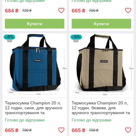
Готово до відправки
Готово до відправки
CHM00458-20
684
665
₴
₴
720 ₴
700 ₴
Купити
Купити
–5%
–5%
Термосумка Champion 20 л,
Термосумка Champion 20 л,
12 годин, синя, для зручного
12 годин, бежева, для
транспортування та
зручного транспортування та
зберігання продуктів,
зберігання продуктів,
Готово до відправки
Готово до відправки
CHM00459-20
CHM00457-20
665
665
₴
₴
700 ₴
700 ₴