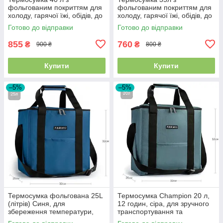
фольгованим покриттям для
фольгованим покриттям для
холоду, гарячої їжі, обідів, до
холоду, гарячої їжі, обідів, до
12 годин підтримка
12 годин підтримка
Готово до відправки
Готово до відправки
температури
температури
855
760
₴
₴
900 ₴
800 ₴
Купити
Купити
–5%
–5%
Термосумка фольгована 25L
Термосумка Champion 20 л,
(літрів) Синя, для
12 годин, сіра, для зручного
збереження температури,
транспортування та
Україна
зберігання продуктів,