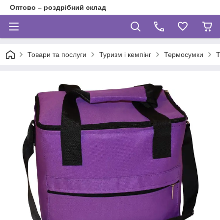
Оптово – роздрібний склад
Товари та послуги
Туризм і кемпінг
Термосумки
Т