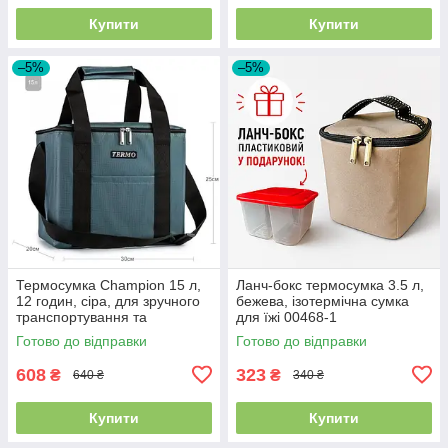
Купити
Купити
–5%
–5%
Термосумка Champion 15 л,
Ланч-бокс термосумка 3.5 л,
12 годин, сіра, для зручного
бежева, ізотермічна сумка
транспортування та
для їжі 00468-1
зберігання продуктів, 00458-
Готово до відправки
Готово до відправки
15
608
323
₴
₴
640 ₴
340 ₴
Купити
Купити