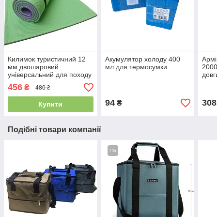
Килимок туристичний 12
Акумулятор холоду 400
Армі
мм двошаровий
мл для термосумки
2000
універсальний для походу
довг
і туризму 1800х600 мм,
коль
456
₴
480 ₴
Green/Purple
94
308
₴
Купити
Подібні товари компанії