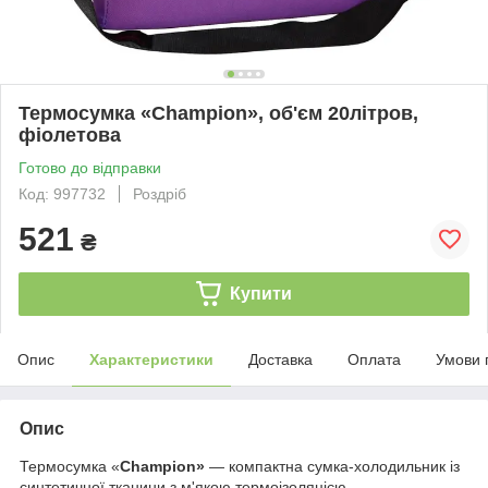
Термосумка «Champion», об'єм 20літров,
фіолетова
Готово до відправки
Код: 997732
Роздріб
521
₴
Купити
Опис
Характеристики
Доставка
Оплата
Умови 
Опис
Термосумка «
Champion»
— компактна сумка-холодильник із
синтетичної тканини з м'якою термоізоляцією.