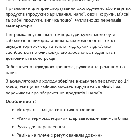
Призначена для транспортування охолоджених або нагрітих
продуктів (продукти харчування, напої, овочі, фрукти, м'ясні
та рибні продукти, випічка тощо), чутливих до перепадів
температури.
Підтримка внутрішньої температури сумки може бути
забезпечене використанням таких компонентів, як-от:
акумулятори холоду та тепла, лід, сухий лід. Сумка
застібається на блискавку, що забезпечує надійність і
довговічність конструкції.
Забезпечена відкидною кришкою, ручками та ременем на
плече.
З акумуляторами холоду зберігає низьку температуру до 14
годин, так що ви сміливо можете вирушати на пікнік і не
переживати про збереження продуктів і напоїв.
Особливості:
Матеріал — міцна синтетична тканина
М'який термоізоляційний шар завтовшки мінімум 8 мм
Ручки для перенесення
Ремінь на плече з регулюванням довжини