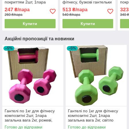
покриттям 2шт, 1пара
фітнесу, бузкові гантельки
покр
загальна вага 1кг,
з вініловим покриттям
черв
247
513
323
₴/пара
₴/пара
фіолетові, BS
Zelart
260 ₴/пара
540 ₴/пара
340 
Купити
Купити
Акційні пропозиції та новинки
–5%
–5%
Гантелі по 1кг для фітнесу
Гантелі по 1кг для фітнесу
композитні 2шт, 1пара
композитні 2шт, 1пара
загальна вага 2кг, рожеві,
загальна вага 2кг, світло
Україна
зелені, Україна
Готово до відправки
Готово до відправки