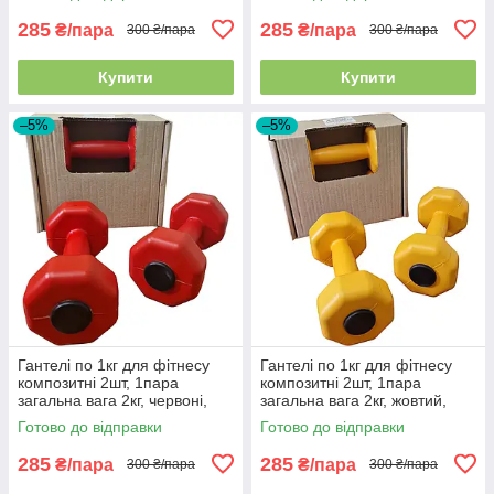
285
285
₴/пара
₴/пара
300 ₴/пара
300 ₴/пара
Купити
Купити
–5%
–5%
Гантелі по 1кг для фітнесу
Гантелі по 1кг для фітнесу
композитні 2шт, 1пара
композитні 2шт, 1пара
загальна вага 2кг, червоні,
загальна вага 2кг, жовтий,
Україна
Україна
Готово до відправки
Готово до відправки
285
285
₴/пара
₴/пара
300 ₴/пара
300 ₴/пара