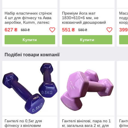
Набір еластичних стрічок
Преміум йога мат
Мас
4 шт для фітнесу та Аква
1830×610×6 мм, не
поду
аеробіки, Kumm, латекс
ковзаючий двошаровий
коор
килимок для фітнесу, TPE-
ступ
627
551
399
₴
₴
660 ₴
580 ₴
ТС
бал
Купити
Купити
Подібні товари компанії
Гантелі по 0,5кг для
Гантелі вінілові, пара по 1
Гант
фітнесу з вініловим
кг, загальна вага 2 кг, для
фітн