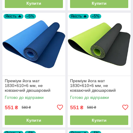
Купити
Купити
Якість 🔥
–5%
Якість 🔥
–5%
Преміум йога мат
Преміум йога мат
1830×610×6 мм, не
1830×610×6 мм, не
ковзаючий двошаровий
ковзаючий двошаровий
килимок для фітнесу, TPE-
килимок для фітнесу, TPE-
Готово до відправки
Готово до відправки
ТС, синій верх/блакитний низ
ТС, чорний верх/салатний
низ
551
551
₴
₴
580 ₴
580 ₴
Купити
Купити