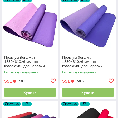
Якість 🔥
–5%
Якість 🔥
–5%
Преміум йога мат
Преміум йога мат
1830×610×6 мм, не
1830×610×6 мм, не
ковзаючий двошаровий
ковзаючий двошаровий
килимок для фітнесу, TPE-
килимок для фітнесу, TPE-
Готово до відправки
Готово до відправки
ТС, фіолетовий верх/
ТС, блакитний верх/бузковий
рожевий низ
низ
551
551
₴
₴
580 ₴
580 ₴
Купити
Купити
Якість 🔥
–5%
Якість 🔥
–5%