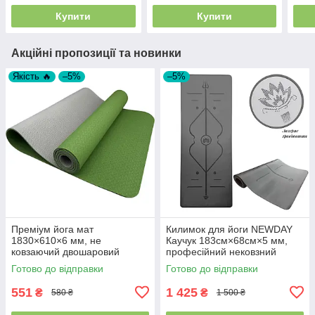
Туреччина
Туреччина
Купити
Купити
Акційні пропозиції та новинки
Якість 🔥
–5%
–5%
Преміум йога мат
Килимок для йоги NEWDAY
1830×610×6 мм, не
Каучук 183см×68см×5 мм,
ковзаючий двошаровий
професійний нековзний
килимок для фітнесу, TPE-
Готово до відправки
Готово до відправки
ТС, зелений верх/сірий низ
551
1 425
₴
₴
580 ₴
1 500 ₴