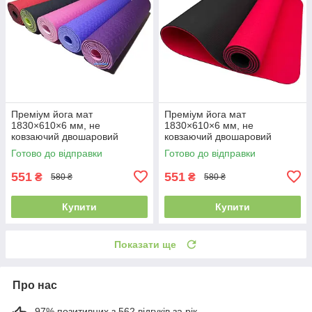
Преміум йога мат
Преміум йога мат
1830×610×6 мм, не
1830×610×6 мм, не
ковзаючий двошаровий
ковзаючий двошаровий
килимок для фітнесу, TPE-ТС
килимок для фітнесу, TPE-
Готово до відправки
Готово до відправки
ТС, червоний верх/чорний
низ
551
551
₴
₴
580 ₴
580 ₴
Купити
Купити
Показати ще
Про нас
97% позитивних з 562 відгуків за рік