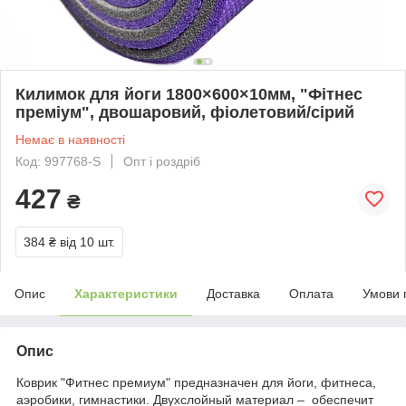
Килимок для йоги 1800×600×10мм, "Фітнес
преміум", двошаровий, фіолетовий/сірий
Немає в наявності
Код: 997768-S
Опт і роздріб
427
₴
384 ₴
від 10 шт.
Опис
Характеристики
Доставка
Оплата
Умови 
Опис
Коврик "Фитнес премиум" предназначен для йоги, фитнеса,
аэробики, гимнастики. Двухслойный материал – обеспечит