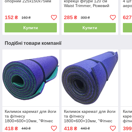
опорний 225х150х75мм
корекції фігури 120 см
4 шт
Waist Trimmer, Рожевий
аеро
152
285
627
₴
₴
160 ₴
300 ₴
Купити
Купити
Подібні товари компанії
Килимок каремат для йоги
Килимок каремат для йоги
Кил
та фітнесу
та фітнесу
каре
1800×600×10мм, "Фітнес
1800×600×10мм, "Фітнес
фітн
преміум", двошаровий,
преміум", двошаровий,
"Фіт
418
418
399
₴
₴
440 ₴
440 ₴
фіолетовий/зелений,
фіолетовий/чорний,
Черв