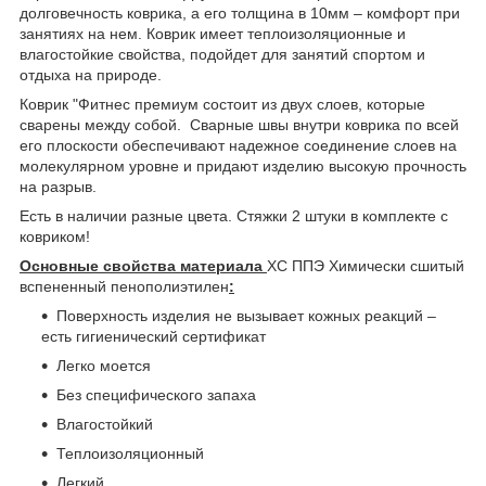
долговечность коврика, а его толщина в 10мм – комфорт при
занятиях на нем. Коврик имеет теплоизоляционные и
влагостойкие свойства, подойдет для занятий спортом и
отдыха на природе.
Коврик "Фитнес премиум состоит из двух слоев, которые
сварены между собой. Сварные швы внутри коврика по всей
его плоскости обеспечивают надежное соединение слоев на
молекулярном уровне и придают изделию высокую прочность
на разрыв.
Есть в наличии разные цвета. Стяжки 2 штуки в комплекте с
ковриком!
Основные свойства материала
ХС ППЭ Химически сшитый
вспененный пенополиэтилен
:
Поверхность изделия не вызывает кожных реакций –
есть гигиенический сертификат
Легко моется
Без специфического запаха
Влагостойкий
Теплоизоляционный
Легкий