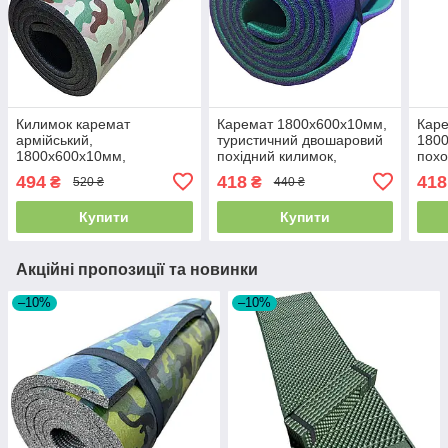
Килимок каремат
Каремат 1800х600х10мм,
Каре
армійський,
туристичний двошаровий
180
1800х600х10мм,
похідний килимок,
похо
MultiCam, камуфляжний
фіолетовий/зелений,
тури
494
418
418
₴
₴
520 ₴
440 ₴
мультикам зі стяжками
Туреччина
фол
Купити
Купити
Акційні пропозиції та новинки
–10%
–10%