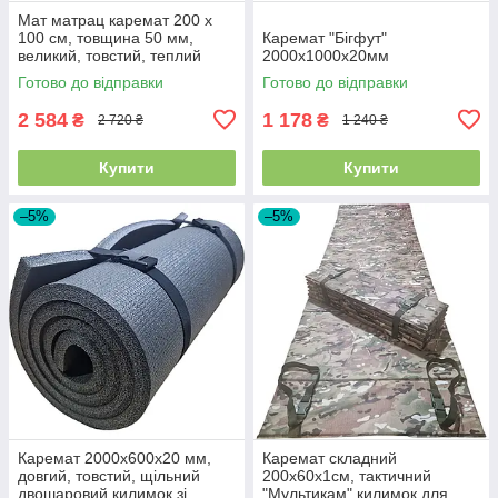
Мат матрац каремат 200 х
100 см, товщина 50 мм,
Каремат "Бігфут"
великий, товстий, теплий
2000х1000х20мм
п'ятишаровий килимок «Big
Готово до відправки
Готово до відправки
Bed»
2 584
1 178
₴
₴
2 720 ₴
1 240 ₴
Купити
Купити
–5%
–5%
Каремат 2000х600х20 мм,
Каремат складний
довгий, товстий, щільний
200х60х1см, тактичний
двошаровий килимок зі
"Мультикам" килимок для