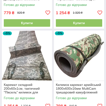
швидкознімними фастексами
військових, швидка фіксація
Готово до відправки
Готово до відправки
для туризму
на кріплення MOLLE
779
1 254
₴
₴
820 ₴
1 320 ₴
Купити
Купити
–5%
–5%
Каремат складний
Килимок каремат армійський
200х60х1см, тактичний
1800х600х16мм MultiCam
"Піксель" килимок для
тришаровий камуфляжний
військових, швидка фіксація
мультикам зі стяжками
Готово до відправки
Готово до відправки
на кріплення MOLLE
1 254
798