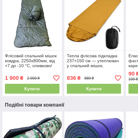
Флісовий спальний мішок
Тепла флісова підкладка
Елас
ковдра, 2250х800мм, від
237×150 см — утеплювач
фаст
+7 до -10 °C, оливково/
у спальний мішок,
каре
зелений, Україна, IV-
вкладиш, ковдра-плед
кили
90
₴
500SP
1 900
836
₴
₴
2 000 ₴
880 ₴
100 
Купити
Купити
Подібні товари компанії