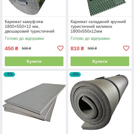
Каремат камуфляж
Каремат складаний зручний
1800×550×12 мм,
туристичний килимок
двошаровий туристичний
1800х550х12мм
килимок для полювання,
Готово до відправки
Готово до відправки
риболовлі та відпочинку
450
810
₴
₴
500 ₴
900 ₴
Купити
Купити
–5%
–5%