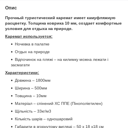
Опис
Прочный туристический каремат имеет камуфляжную
расцветку. Толщина коврика 10 мм, создает комфортные
условия для отдыха на природе.
Каремат используется:
Ночевка в палатке
Отдых на природе
Відпочинок на пляжі – на килимку можна лежати і
засмагати
Характеристики:
Довжина – 1800мм
Ширина – 500мм
Товщина – 10мм
Матеріал – спінений ХС ППЕ (Пінополіетилен)
Щільність – 33кг/м3
Кількість шарів – одношаровий
Габарити в згорнутому вигляді – 50 х 18 х18 см