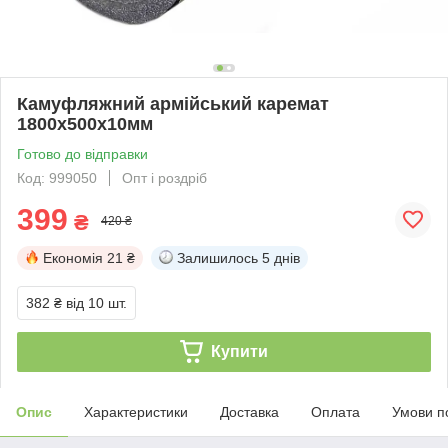
Камуфляжний армійський каремат
1800х500х10мм
Готово до відправки
Код: 999050
Опт і роздріб
399
₴
420 ₴
Економія
21 ₴
Залишилось
5 днів
382 ₴
від 10 шт.
Купити
Опис
Характеристики
Доставка
Оплата
Умови п