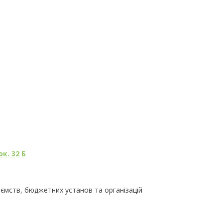
к. 32 Б
иємств, бюджетних установ та організацій