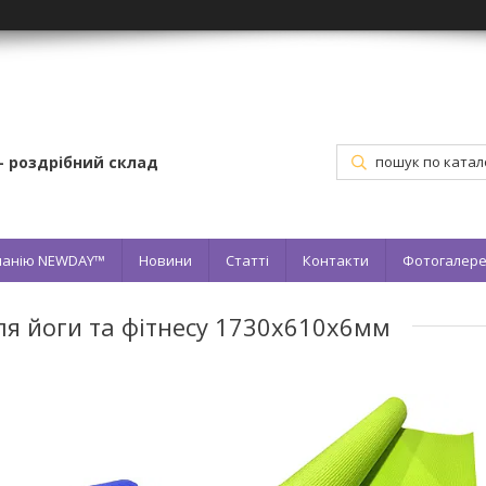
– роздрібний склад
мпанію NEWDAY™
Новини
Статті
Контакти
Фотогалер
я йоги та фітнесу 1730х610х6мм