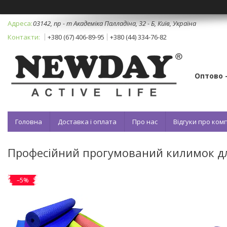
03142, пр - т Академіка Палладіна, 32 - Б, Київ, Україна
+380 (67) 406-89-95
+380 (44) 334-76-82
Оптово 
Головна
Доставка і оплата
Про нас
Відгуки про ко
Професійний прогумований килимок дл
–5%