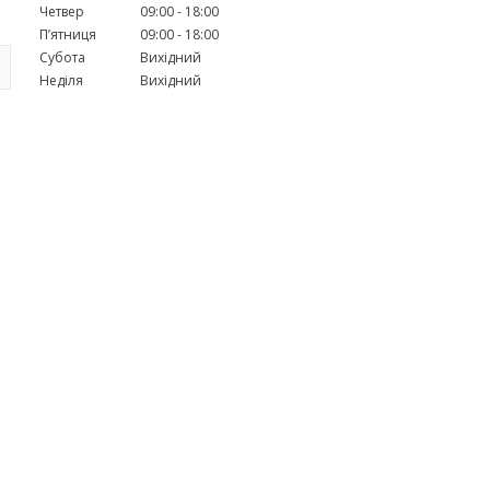
Четвер
09:00
18:00
Пʼятниця
09:00
18:00
Субота
Вихідний
Неділя
Вихідний
а