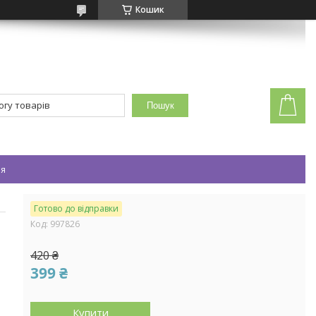
Кошик
Пошук
ея
Готово до відправки
Код:
997826
420 ₴
399 ₴
Купити