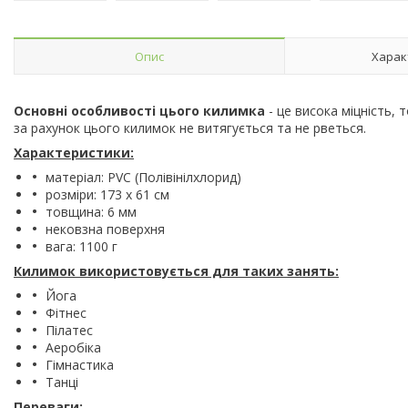
Опис
Харак
Основні особливості цього килимка
- це висока міцність, 
за рахунок цього килимок не витягується та не рветься.
Характеристики:
матеріал: PVC (Полівінілхлорид)
розміри: 173 x 61 см
товщина: 6 мм
нековзна поверхня
вага: 1100 г
Килимок використовується для таких занять:
Йога
Фітнес
Пілатес
Аеробіка
Гімнастика
Танці
Переваги: