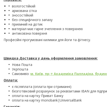
вологостійкий
армована сітка
зносостійкий
без специфічного запаху
приємний на дотик
матеріал має гарне зчеплення з поверхнею
антиковзна поверхня
Професійні прогумовані килимки для йоги та фітнесу.
Швидка Доставка у день оформлення замовлення:
Нова Пошта
Укрпошта
Самовивіз:
м. Київ, пр-т Академіка Палладіна, будино
Оплата:
є післяплата (оплата при отриманні)
безготівковий розрахунок за реквізитами IBAN для підпр
оплата на картку Приват Банку
оплата на картку monobank|UniversalBank
Гарантія: