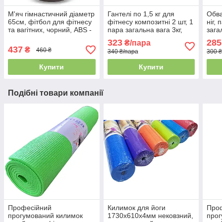
М'яч гімнастичний діаметр
Гантелі по 1,5 кг для
Обва
65см, фітбол для фітнесу
фітнесу композитні 2 шт, 1
ніг, 
та вагітних, чорний, ABS -
пара загальна вага 3кг,
зага
система Anti-Burst, FI-
чорний, Україна.
Укра
323
285
₴/пара
1980
437
₴
460 ₴
340 ₴/пара
300 
Купити
Купити
Подібні товари компанії
Професійний
Килимок для йоги
Про
прогумований килимок
1730х610х4мм нековзний,
прог