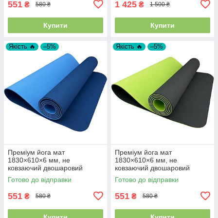
551
1 425
₴
₴
580 ₴
1 500 ₴
Купити
Купити
Якість 🔥
–5%
Якість 🔥
–5%
Преміум йога мат
Преміум йога мат
1830×610×6 мм, не
1830×610×6 мм, не
ковзаючий двошаровий
ковзаючий двошаровий
килимок для фітнесу, TPE-
килимок для фітнесу, TPE-
Готово до відправки
Готово до відправки
ТС, синій верх/блакитний низ
ТС, чорний верх/салатний
низ
551
551
₴
₴
580 ₴
580 ₴
Купити
Купити