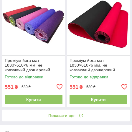
Преміум йога мат
Преміум йога мат
1830×610×6 мм, не
1830×610×6 мм, не
ковзаючий двошаровий
ковзаючий двошаровий
килимок для фітнесу, TPE-ТС
килимок для фітнесу, TPE-
Готово до відправки
Готово до відправки
ТС, червоний верх/чорний
низ
551
551
₴
₴
580 ₴
580 ₴
Купити
Купити
Показати ще