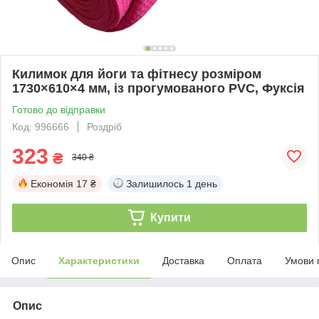
Килимок для йоги та фітнесу розміром
1730×610×4 мм, із прогумованого PVC, Фуксія
Готово до відправки
Код: 996666
Роздріб
323
₴
340 ₴
Економія
17 ₴
Залишилось
1 день
Купити
Опис
Характеристики
Доставка
Оплата
Умови 
Опис