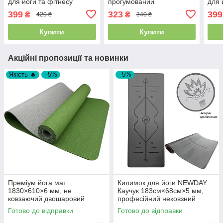
для йоги та фітнесу
прогумований
для 
1730х610х6мм, Зелений
173
399
323
399
₴
₴
420 ₴
340 ₴
Пом
Купити
Купити
Акційні пропозиції та новинки
Якість 🔥
–5%
–5%
Преміум йога мат
Килимок для йоги NEWDAY
1830×610×6 мм, не
Каучук 183см×68см×5 мм,
ковзаючий двошаровий
професійний нековзний
килимок для фітнесу, TPE-
Готово до відправки
Готово до відправки
ТС, зелений верх/сірий низ