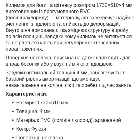
Килимок для йоги та фітнесу розміром 1730×610×4 мм
виготовлений із прогумованого PVC
(полівінілхлориду) — матеріалу, що забезпечує надійне
зчеплення з підлогою та стійкість до деформацій.
Внутрішня армована сітка зміцнює структуру виробу
по всій площині, завдяки чому килимок не витягується
та не рветься навіть при регулярних інтенсивних
навантаженнях.
Поверхня нековзна, приємна на дотик і підходить для
вправ босоніж або у взутті з м’якою підошвою.
Завдяки оптимальній товщині 4 мм, забезпечується
базовий рівень амортизації, що зменшує
навантаження на коліна, лікті та хребет під час занять.
Характеристики:
Розміри: 1730×610 мм
Товщина: 4 мм
Матеріал: PVC (полівінілхлорид), армований
Колір: Фуксія
Поверхня: нековзна