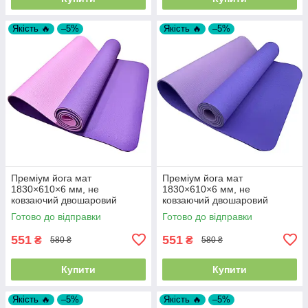
Якість 🔥
–5%
Якість 🔥
–5%
Преміум йога мат
Преміум йога мат
1830×610×6 мм, не
1830×610×6 мм, не
ковзаючий двошаровий
ковзаючий двошаровий
килимок для фітнесу, TPE-
килимок для фітнесу, TPE-
Готово до відправки
Готово до відправки
ТС, фіолетовий верх/
ТС, блакитний верх/бузковий
рожевий низ
низ
551
551
₴
₴
580 ₴
580 ₴
Купити
Купити
Якість 🔥
–5%
Якість 🔥
–5%