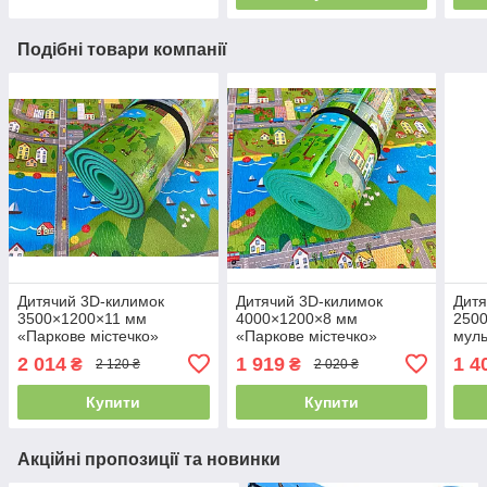
Подібні товари компанії
Дитячий 3D-килимок
Дитячий 3D-килимок
Дитя
3500×1200×11 мм
4000×1200×8 мм
250
«Паркове містечко»
«Паркове містечко»
муль
теплоізоляційний і
теплоізоляційний і
тепл
2 014
1 919
1 4
₴
₴
2 120 ₴
2 020 ₴
розвивальний ігровий
розвивальний ігровий
розв
килимок.
килимок.
кили
Купити
Купити
Акційні пропозиції та новинки