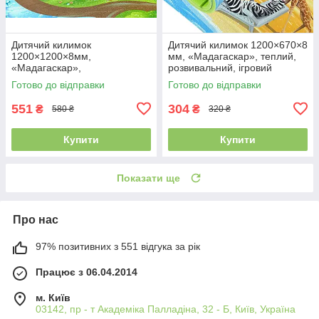
Дитячий килимок
Дитячий килимок 1200×670×8
1200×1200×8мм,
мм, «Мадагаскар», теплий,
«Мадагаскар»,
розвивальний, ігровий
теплоізоляційний,
килимок
Готово до відправки
Готово до відправки
розвиваючий ігровий килимок
551
304
₴
₴
580 ₴
320 ₴
Купити
Купити
Показати ще
Про нас
97% позитивних з 551 відгука за рік
Працює з 06.04.2014
м. Київ
03142, пр - т Академіка Палладіна, 32 - Б, Київ, Україна