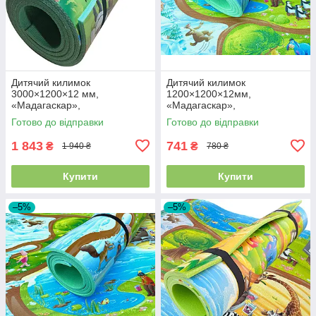
Дитячий килимок
Дитячий килимок
3000×1200×12 мм,
1200×1200×12мм,
«Мадагаскар»,
«Мадагаскар»,
теплоізоляційний,
теплоізоляційний,
Готово до відправки
Готово до відправки
розвивальний, ігровий
розвиваючий ігровий килимок
килимок
1 843
741
₴
₴
1 940 ₴
780 ₴
Купити
Купити
–5%
–5%