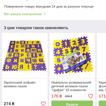
Повернення товару впродовж 14 днів за рахунок покупця
Всі умови повернення
З цим товаром також замовляють
Український алфавіт,
Навчально-розважальний
Каре
килимок-пазли
дитячий килимок-пазли
фоль
"Цифри" 16 елементів
мм, 
під 
170
171
₴
200 ₴
тепл
274
₴
Купити