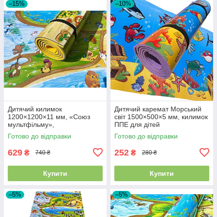
–15%
–10%
Дитячий килимок
Дитячий каремат Морський
1200×1200×11 мм, «Союз
світ 1500×500×5 мм, килимок
мультфільму»,
ППЕ для дітей
теплоізоляційний,
Готово до відправки
Готово до відправки
розвивальний, ігровий
килимок.
629
252
₴
₴
740 ₴
280 ₴
Купити
Купити
–5%
–5%