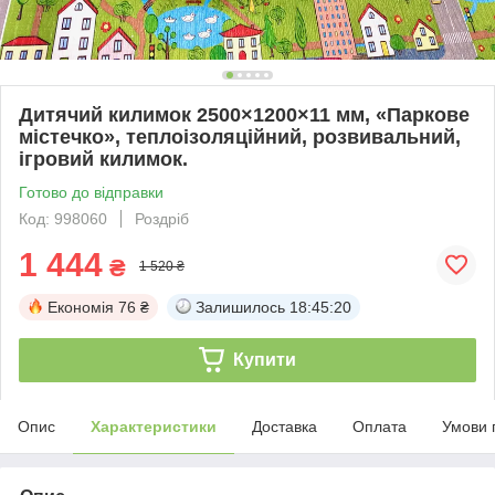
Дитячий килимок 2500×1200×11 мм, «Паркове
містечко», теплоізоляційний, розвивальний,
ігровий килимок.
Готово до відправки
Код: 998060
Роздріб
1 444
₴
1 520 ₴
Економія
76 ₴
Залишилось
18:45:19
Купити
Опис
Характеристики
Доставка
Оплата
Умови 