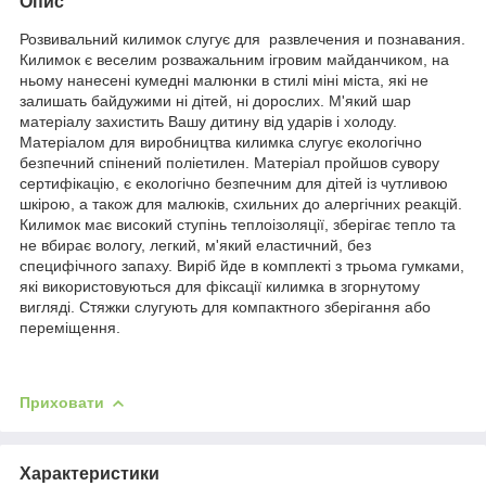
Опис
Розвивальний килимок слугує для развлечения и познавания.
Килимок є веселим розважальним ігровим майданчиком, на
ньому нанесені кумедні малюнки в стилі міні міста, які не
залишать байдужими ні дітей, ні дорослих.
М'який шар
матеріалу захистить Вашу дитину від ударів і холоду.
Матеріалом для виробництва килимка слугує екологічно
безпечний спінений поліетилен. Матеріал пройшов сувору
сертифікацію, є екологічно безпечним для дітей із чутливою
шкірою, а також для малюків, схильних до алергічних реакцій.
Килимок має високий ступінь теплоізоляції, зберігає тепло та
не вбирає вологу, легкий, м'який еластичний, без
специфічного запаху. Виріб йде в комплекті з трьома гумками,
які використовуються для фіксації килимка в згорнутому
вигляді. Стяжки слугують для компактного зберігання або
переміщення.
Приховати
Характеристики