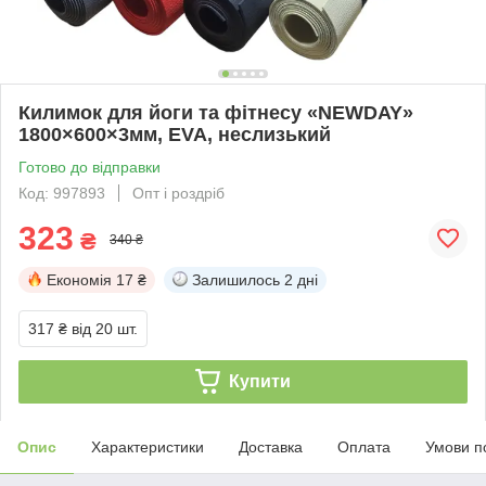
Килимок для йоги та фітнесу «NEWDAY»
1800×600×3мм, EVA, неслизький
Готово до відправки
Код: 997893
Опт і роздріб
323
₴
340 ₴
Економія
17 ₴
Залишилось
2 дні
317 ₴
від 20 шт.
Купити
Опис
Характеристики
Доставка
Оплата
Умови п