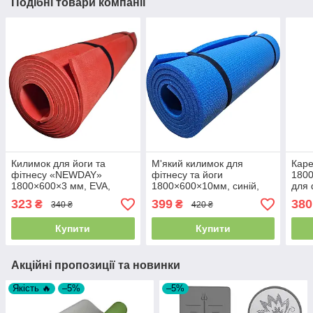
Подібні товари компанії
Килимок для йоги та
М'який килимок для
Кар
фітнесу «NEWDAY»
фітнесу та йоги
1800
1800×600×3 мм, EVA,
1800×600×10мм, синій,
для 
неслизький, кораловий
Туреччина
акти
323
399
380
₴
₴
340 ₴
420 ₴
"Fit
Купити
Купити
Акційні пропозиції та новинки
Якість 🔥
–5%
–5%