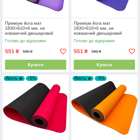
Преміум йога мат
Преміум йога мат
1830×610×6 мм, не
1830×610×6 мм, не
ковзаючий двошаровий
ковзаючий двошаровий
килимок для фітнесу, TPE-
килимок для фітнесу, TPE-
Готово до відправки
Готово до відправки
ТС, фіолетовий верх/
ТС, блакитний верх/бузковий
рожевий низ
низ
551
551
₴
₴
580 ₴
580 ₴
Купити
Купити
Якість 🔥
–5%
Якість 🔥
–5%