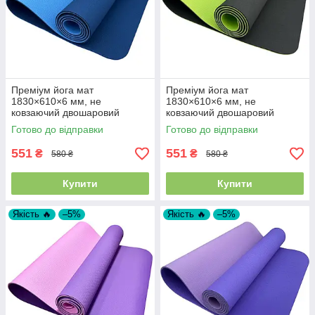
Преміум йога мат
Преміум йога мат
1830×610×6 мм, не
1830×610×6 мм, не
ковзаючий двошаровий
ковзаючий двошаровий
килимок для фітнесу, TPE-
килимок для фітнесу, TPE-
Готово до відправки
Готово до відправки
ТС, синій верх/блакитний низ
ТС, чорний верх/салатний
низ
551
551
₴
₴
580 ₴
580 ₴
Купити
Купити
Якість 🔥
–5%
Якість 🔥
–5%