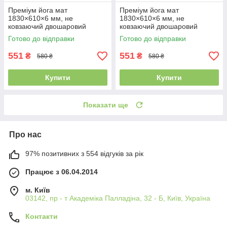
Преміум йога мат
Преміум йога мат
1830×610×6 мм, не
1830×610×6 мм, не
ковзаючий двошаровий
ковзаючий двошаровий
килимок для фітнесу, TPE-
килимок для фітнесу, TPE-
Готово до відправки
Готово до відправки
ТС, червоний верх/чорний
ТС, жовтогарячий верх/
низ
чорний низ
551
551
₴
₴
580 ₴
580 ₴
Купити
Купити
Показати ще
Про нас
97% позитивних з 554 відгуків за рік
Працює з 06.04.2014
м. Київ
03142, пр - т Академіка Палладіна, 32 - Б, Київ, Україна
Контакти