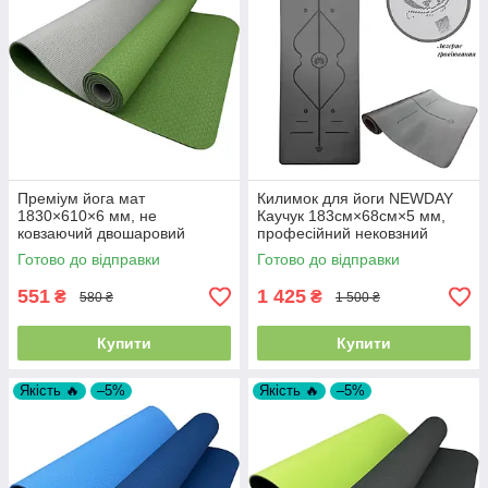
Преміум йога мат
Килимок для йоги NEWDAY
1830×610×6 мм, не
Каучук 183см×68см×5 мм,
ковзаючий двошаровий
професійний нековзний
килимок для фітнесу, TPE-
Готово до відправки
Готово до відправки
ТС, зелений верх/сірий низ
551
1 425
₴
₴
580 ₴
1 500 ₴
Купити
Купити
Якість 🔥
–5%
Якість 🔥
–5%