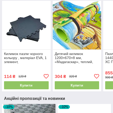
Килимок пазли чорного
Дитячий килимок
Пазл
кольору , матеріал EVA, 1
1200×670×8 мм,
1440
элемент,
«Мадагаскар», теплий,
ХС П
480×480×10мм,Україна
розвивальний, ігровий
тепл
килимок
кил
855
114
304
₴
₴
120 ₴
320 ₴
900 ₴
Купити
Купити
Акційні пропозиції та новинки
–10%
–10%