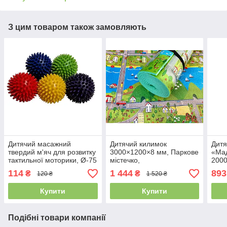
З цим товаром також замовляють
Дитячий масажний
Дитячий килимок
Дитя
твердий м'яч для розвитку
3000×1200×8 мм, Паркове
«Ма
тактильної моторики, Ø-75
містечко,
200
мм, м'ячик, для дітей та
теплоізоляційний,
тепл
114
1 444
893
₴
₴
120 ₴
1 520 ₴
дорослих
розвивальний, ігровий
та в
килимок.
Купити
Купити
Подібні товари компанії