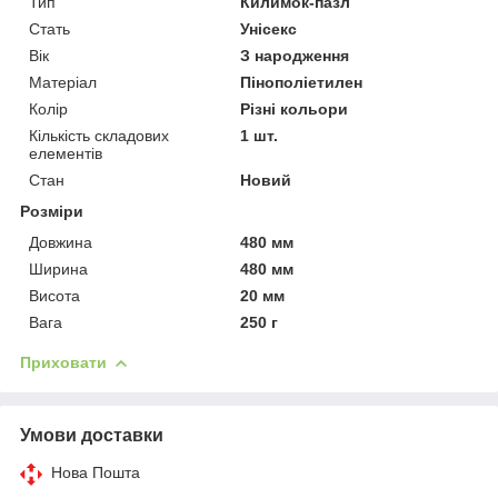
Тип
Килимок-пазл
Стать
Унісекс
Вік
З народження
Матеріал
Пінополіетилен
Колір
Різні кольори
Кількість складових
1 шт.
елементів
Стан
Новий
Розміри
Довжина
480 мм
Ширина
480 мм
Висота
20 мм
Вага
250 г
Приховати
Умови доставки
Нова Пошта