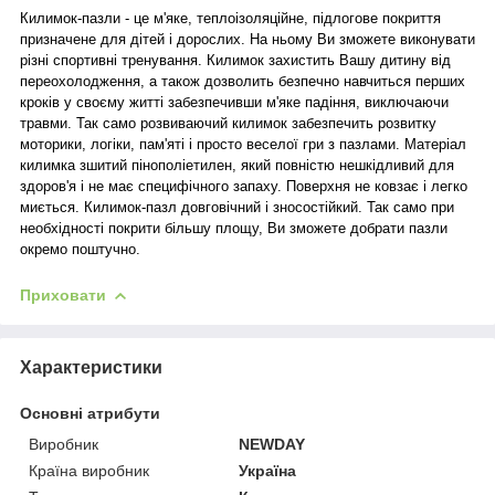
Килимок-пазли - це м'яке, теплоізоляційне, підлогове покриття
призначене для дітей і дорослих. На ньому Ви зможете виконувати
різні спортивні тренування. Килимок захистить Вашу дитину від
переохолодження, а також дозволить безпечно навчиться перших
кроків у своєму житті забезпечивши м'яке падіння, виключаючи
травми. Так само розвиваючий килимок забезпечить розвитку
моторики, логіки, пам'яті і просто веселої гри з пазлами. Матеріал
килимка зшитий пінополіетилен, який повністю нешкідливий для
здоров'я і не має специфічного запаху. Поверхня не ковзає і легко
миється. Килимок-пазл довговічний і зносостійкий. Так само при
необхідності покрити більшу площу, Ви зможете добрати пазли
окремо поштучно.
Приховати
Характеристики
Основні атрибути
Виробник
NEWDAY
Країна виробник
Україна