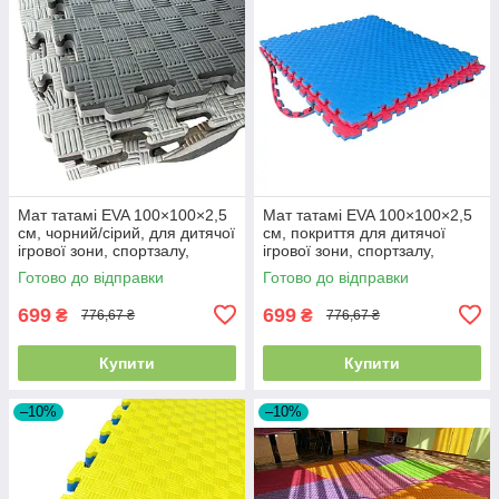
Мат татамі EVA 100×100×2,5
Мат татамі EVA 100×100×2,5
см, чорний/сірий, для дитячої
см, покриття для дитячої
ігрової зони, спортзалу,
ігрової зони, спортзалу,
садочка, школи
садочка, школи, червоний/
Готово до відправки
Готово до відправки
синій
699
699
₴
₴
776,67 ₴
776,67 ₴
Купити
Купити
–10%
–10%