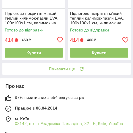
Підлогове покриття м'який
Підлогове покриття м'який
теплий килимок-пазли EVA,
теплий килимок-пазли EVA,
100х100х1 см, килимок на
100х100х1 см, килимок на
підлогу для дітей,
підлогу для дітей, Синій
Готово до відправки
Готово до відправки
Помаранчевий
414
414
₴
₴
460 ₴
460 ₴
Купити
Купити
Показати ще
Про нас
97% позитивних з 554 відгуків за рік
Працює з 06.04.2014
м. Київ
03142, пр - т Академіка Палладіна, 32 - Б, Київ, Україна