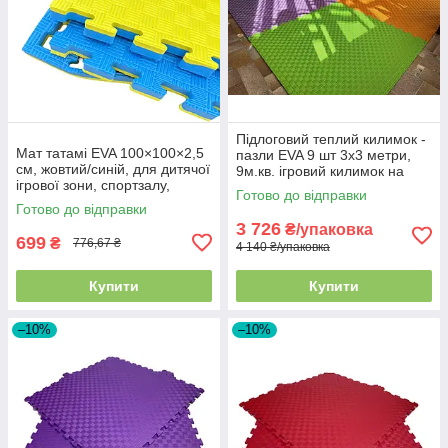
Підлоговий теплий килимок -
Мат татамі EVA 100×100×2,5
пазли EVA 9 шт 3х3 метри,
см, жовтий/синій, для дитячої
9м.кв. ігровий килимок на
ігрової зони, спортзалу,
підлогу для дітей
Готово до відправки
садочка, школи
Готово до відправки
3 726
₴/упаковка
699
₴
776,67 ₴
4 140 ₴/упаковка
Купити
Купити
–10%
–10%