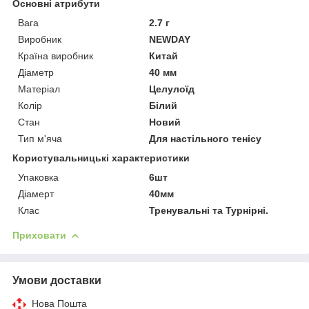
Основні атрибути
Вага
2.7 г
Виробник
NEWDAY
Країна виробник
Китай
Діаметр
40 мм
Матеріал
Целулоїд
Колір
Білий
Стан
Новий
Тип м'яча
Для настільного тенісу
Користувальницькі характеристики
Упаковка
6шт
Діамерт
40мм
Клас
Тренувальні та Турнірні.
Приховати
Умови доставки
Нова Пошта