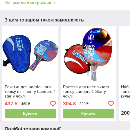
Всі умови повернення
З цим товаром також замовляють
Ракетка для настільного
Ракетка для настільного
Набі
тенісу пінг-понгу Landers 4
тенісу Landers 1 Star у
тені
star у чохлі
чохлі
куль
437
304
₴
₴
460 ₴
320 ₴
200
Купити
Купити
Подібні товари компанії