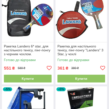
Ракетка Landers 6* star, для
Ракетка для настільного
настільного тенісу, пінг-понгу
тенісу, пінг-понгу "Landers" 3
з чорним чохлом.
Star, у чохлі
Готово до відправки
Готово до відправки
551
361
₴
₴
580 ₴
380 ₴
Купити
Купити
–5%
–5%