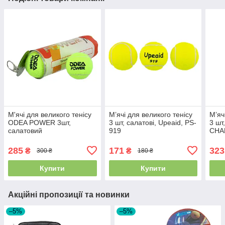
М'ячі для великого тенісу
М’ячі для великого тенісу
М’яч
ODEA POWER 3шт,
3 шт, салатові, Upeaid, PS-
3 шт
салатовий
919
CHA
285
171
323
₴
₴
300 ₴
180 ₴
Купити
Купити
Акційні пропозиції та новинки
–5%
–5%