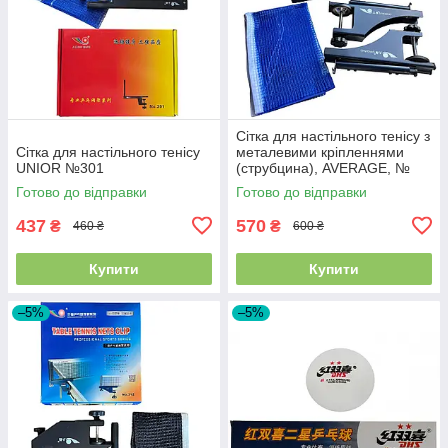
Сітка для настільного тенісу з
Сітка для настільного тенісу
металевими кріпленнями
UNIOR №301
(струбцина), AVERAGE, №
307
Готово до відправки
Готово до відправки
437
570
₴
₴
460 ₴
600 ₴
Купити
Купити
–5%
–5%